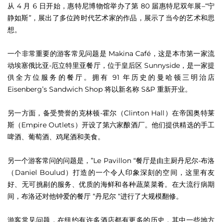
从 4 月 6 日开始，惠特尼博物馆举办了第 80 届惠特尼双年展–“宁
静如斯”，展出了多位跨时代艺术家的作品，展示了当今的艺术和思
想。
一个非常重要的游客常见问题是 Makina Café，这是本市第一家流
动埃塞俄比亚-厄立特里亚餐厅，位于皇后区 Sunnyside，是一家提
供全方位服务的餐厅。拥有 91 年历史的曼哈顿三明治店
Eisenberg’s Sandwich Shop 将以新名称 S&P 重新开业。
另一方面，备受赞誉的克林顿-霍尔（Clinton Hall）在帝国奥特莱
斯（Empire Outlets）开设了第六家酿酒厂。他们提供精选的手工
啤酒、葡萄酒、鸡尾酒和美食。
另一个游客常问的问题是，”Le Pavillon “餐厅是由主厨丹尼尔-布洛
（Daniel Boulud）打造的一个令人印象深刻的空间，这里有友
好、无可挑剔的服务、优质的海鲜和各种蔬菜菜肴。在大流行病期
间，布洛还对他钟爱的餐厅 “丹尼尔 “进行了大规模翻修。
游客常见问题，在纽约有许多酒店都有更多的历史，其中一些地方