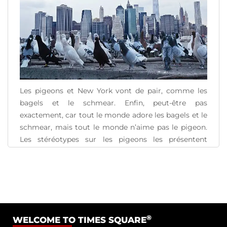
Les pigeons et New York vont de pair, comme les
bagels et le schmear. Enfin, peut-être pas
exactement, car tout le monde adore les bagels et le
schmear, mais tout le monde n’aime pas le pigeon.
Les stéréotypes sur les pigeons les présentent
comme de sales « rats ailés », une menace pour la
société, [...]
READ MORE
®
WELCOME TO TIMES SQUARE