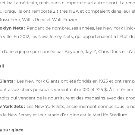
ket-ball américain, mais dans n’importe quel autre sport. La re
0, lorsqu’ils ont remporté 2 titres NBA et comptaient dans leur 
usschere, Willis Reed et Walt Frazier.
oklyn Nets :
Pendant de nombreuses années, les New York Knicks 
la ville. En 2012, les New Jersey Nets, qui appartenaient à l’État
git d’une équipe sponsorisée par Beyoncé, Jay-Z, Chris Rock et d’
ll
Giants :
Les New York Giants ont été fondés en 1925 et ont remport
sont assez chers puisqu’ils varient entre 100 et 725 $. À l’intéri
roits qui vendent de la nourriture et des magasins avec des produ
 York Jets :
Les New York Jets, anciennement connus sous le no
s le New Jersey et leur stade d’origine est le MetLife Stadium.
 sur glace