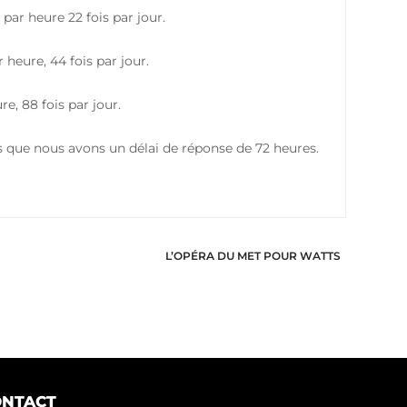
ar heure 22 fois par jour.
heure, 44 fois par jour.
e, 88 fois par jour.
as que nous avons un délai de réponse de 72 heures.
L’OPÉRA DU MET POUR WATTS
ONTACT