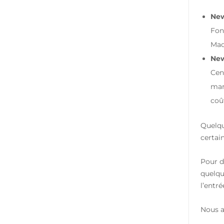
New
Fon
Mad
New
Cen
mar
coû
Quelqu
certai
Pour d
quelqu
l’entré
Nous a