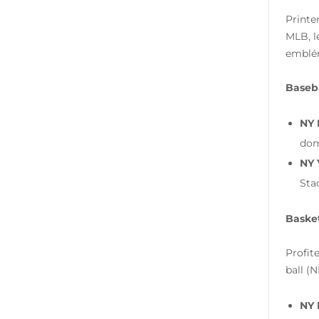
Printe
MLB, l
emblém
Baseb
NY 
dom
NY 
Sta
Basket
Profit
ball (
NY 