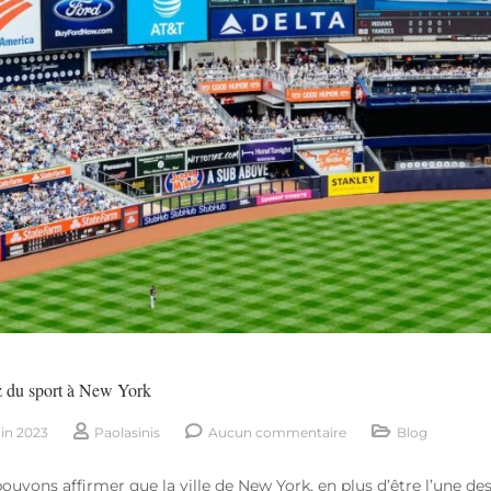
z du sport à New York
uin 2023
Paolasinis
Aucun commentaire
Blog
ouvons affirmer que la ville de New York, en plus d’être l’une des 