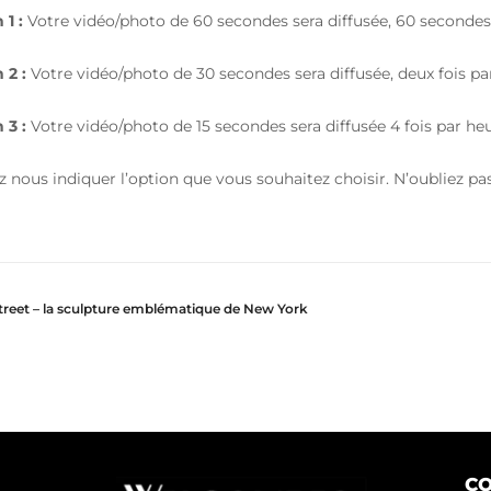
 1 :
Votre vidéo/photo de 60 secondes sera diffusée, 60 secondes p
 2 :
Votre vidéo/photo de 30 secondes sera diffusée, deux fois par 
 3 :
Votre vidéo/photo de 15 secondes sera diffusée 4 fois par heur
ez nous indiquer l’option que vous souhaitez choisir. N’oubliez p
Street – la sculpture emblématique de New York
C