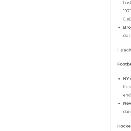
bas
197
DeB
Bro
de 
Il s’a
Footba
NY 
ils 
end
New
dan
Hockey