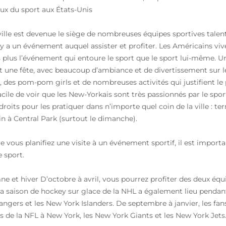
ux du sport aux États-Unis
ville est devenue le siège de nombreuses équipes sportives talen
il y a un événement auquel assister et profiter. Les Américains v
s plus l’événement qui entoure le sport que le sport lui-même. 
t une fête, avec beaucoup d’ambiance et de divertissement sur le t
, des pom-pom girls et de nombreuses activités qui justifient le p
 facile de voir que les New-Yorkais sont très passionnés par le sp
droits pour les pratiquer dans n’importe quel coin de la ville : t
in à Central Park (surtout le dimanche).
e vous planifiez une visite à un événement sportif, il est importa
 sport.
e et hiver D’octobre à avril, vous pourrez profiter des deux équ
La saison de hockey sur glace de la NHL a également lieu pendan
angers et les New York Islanders. De septembre à janvier, les fan
s de la NFL à New York, les New York Giants et les New York Jets