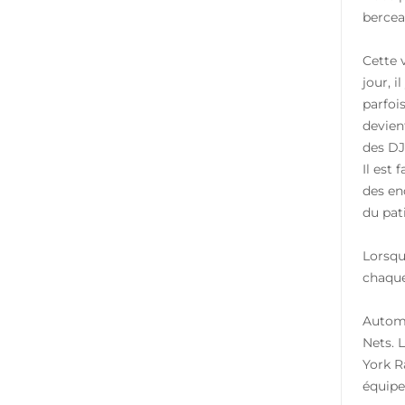
bercea
Cette 
jour, 
parfoi
devien
des DJ
Il est
des en
du pat
Lorsqu
chaque
Automn
Nets. 
York R
équipe