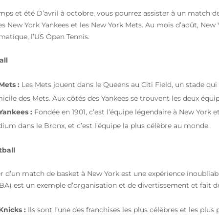
mps et été D’avril à octobre, vous pourrez assister à un match d
es New York Yankees et les New York Mets. Au mois d’août, New 
atique, l’US Open Tennis.
all
Mets :
Les Mets jouent dans le Queens au Citi Field, un stade qui 
icile des Mets. Aux côtés des Yankees se trouvent les deux équ
Yankees :
Fondée en 1901, c’est l’équipe légendaire à New York et 
dium dans le Bronx, et c’est l’équipe la plus célèbre au monde.
ball
er d’un match de basket à New York est une expérience inoubliabl
NBA) est un exemple d’organisation et de divertissement et fait 
Knicks :
Ils sont l’une des franchises les plus célèbres et les pl