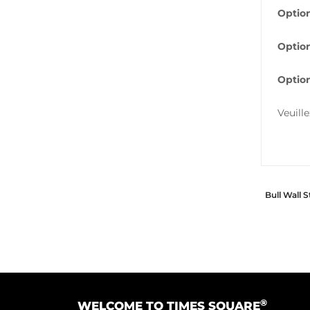
Option
Option
Option
Veuill
Bull Wall 
®
WELCOME TO TIMES SQUARE