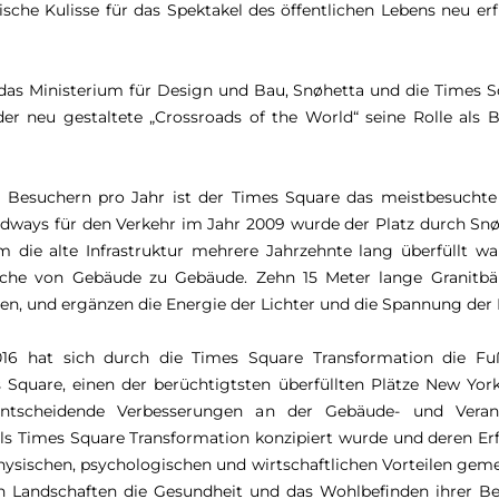
ische Kulisse für das Spektakel des öffentlichen Lebens neu e
as Ministerium für Design und Bau, Snøhetta und die Times Sq
r neu gestaltete „Crossroads of the World“ seine Rolle als 
en Besuchern pro Jahr ist der Times Square das meistbesuchte
adways für den Verkehr im Jahr 2009 wurde der Platz durch Sn
ie alte Infrastruktur mehrere Jahrzehnte lang überfüllt wa
dfläche von Gebäude zu Gebäude. Zehn 15 Meter lange Granitb
, und ergänzen die Energie der Lichter und die Spannung der 
2016 hat sich durch die Times Square Transformation die 
Square, einen der berüchtigtsten überfüllten Plätze New Yorks,
ntscheidende Verbesserungen an der Gebäude- und Veransta
ls Times Square Transformation konzipiert wurde und deren Erfo
hysischen, psychologischen und wirtschaftlichen Vorteilen gemess
en Landschaften die Gesundheit und das Wohlbefinden ihrer Ben