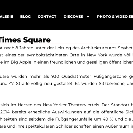
ALERIE
BLOG
CONTACT
DISCOVER
PHOTO & VIDEO S
Times Square
st nach 8 Jahren unter der Leitung des Architekturbüros Snøhet
st eines der symbolträchtigsten Orte in New York wurde völli
te im Big Apple in einen freundlichen und geselligen öffentlich
uare wurden mehr als 930 Quadratmeter Fußgängerzone ges
nd 47. Straße völlig neu gestaltet. Es wurden Sitzbereiche, da
sich im Herzen des New Yorker Theaterviertels. Der Standort h
14 bereits erhebliche Auswirkungen auf die öffentliche Siche
chitekten sind seitdem die Fußgängerunfälle um 40 % und di
re und ihre spektakulären Schilder schaffen einen Außenraum 