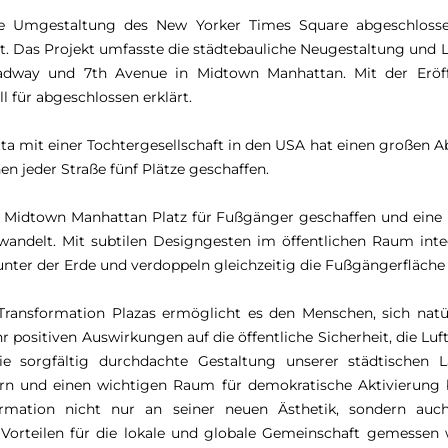
die Umgestaltung des New Yorker Times Square abgeschlos
t. Das Projekt umfasste die städtebauliche Neugestaltung und 
adway und 7th Avenue in Midtown Manhattan. Mit der Eröf
l für abgeschlossen erklärt.
 mit einer Tochtergesellschaft in den USA hat einen großen Ab
en jeder Straße fünf Plätze geschaffen.
n Midtown Manhattan Platz für Fußgänger geschaffen und eine 
wandelt. Mit subtilen Designgesten im öffentlichen Raum inte
nter der Erde und verdoppeln gleichzeitig die Fußgängerfläche 
ransformation Plazas ermöglicht es den Menschen, sich na
positiven Auswirkungen auf die öffentliche Sicherheit, die Luft
ie sorgfältig durchdachte Gestaltung unserer städtischen
rn und einen wichtigen Raum für demokratische Aktivierung bie
rmation nicht nur an seiner neuen Ästhetik, sondern auch 
 Vorteilen für die lokale und globale Gemeinschaft gemesse