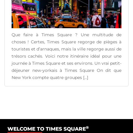
Que faire à Times Square ? Une multitude de
choses ! Certes, Times Square regorge de pièges à
touristes et d’arnaques, mais la ville regorge aussi de
trésors cachés. Voici notre itinéraire idéal pour une
journée à Times Square et ses environs. Un vrai petit-
déjeuner new-yorkais à Times Square On dit que
New York compte quatre groupes [...]
READ MORE
®
WELCOME TO TIMES SQUARE