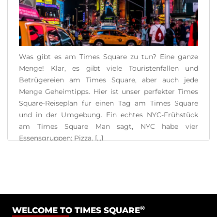
Was gibt es am Times Square zu tun? Eine ganze
Menge! Klar, es gibt viele Touristenfallen und
Betrügereien am Times Square, aber auch jede
Menge Geheimtipps. Hier ist unser perfekter Times
Square-Reiseplan für einen Tag am Times Square
und in der Umgebung. Ein echtes NYC-Frühstück
am Times Square Man sagt, NYC habe vier
Essensgruppen: Pizza, [...]
READ MORE
®
WELCOME TO TIMES SQUARE