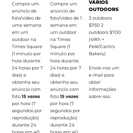
VÁRIOS
Compre um
Compre um
OUTDOORS
anúncio de
anúncio de
foto/vídeo de
foto/vídeo de 1
3 outdoors
uma semana
semana em
$1150 2
em um
um outdoor
outdoors $700
outdoor na
na Times
(49th +
Times Square
Square (1
Pelé/Carlo's
(1 minuto por
minuto por
Bakery)
hora durante
hora durante
24 horas por 7
24 horas por 7
Envie-nos um
dias) e
dias) e
e-mail para
obtenha seu
obtenha seu
obter
anúncio com
anúncio com
informações
foto
15 vezes
foto
15 vezes
sobre isso.
por hora (7
por hora (7
segundos por
segundos por
reprodução)
reprodução)
durante 24
durante 24
horas em 40
horas em 40