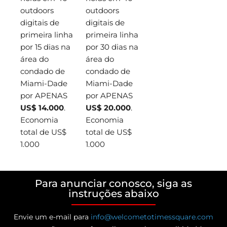
outdoors
outdoors
digitais de
digitais de
primeira linha
primeira linha
por 15 dias na
por 30 dias na
área do
área do
condado de
condado de
Miami-Dade
Miami-Dade
por APENAS
por APENAS
US$ 14.000
.
US$ 20.000
.
Economia
Economia
total de US$
total de US$
1.000
1.000
Para anunciar conosco, siga as
instruções abaixo
Envie um e-mail para
info@welcometotimessquare.com