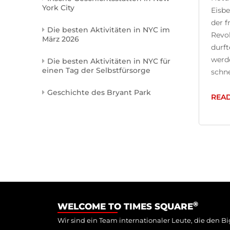
York City
Eisbe
der 
Die besten Aktivitäten in NYC im
Revo
März 2026
durft
werde
Die besten Aktivitäten in NYC für
einen Tag der Selbstfürsorge
schnel
Geschichte des Bryant Park
REA
®
WELCOME TO TIMES SQUARE
Wir sind ein Team internationaler Leute, die den Bi