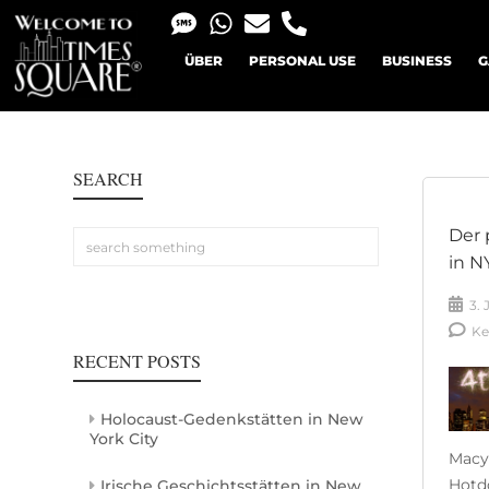
ÜBER
PERSONAL USE
BUSINESS
G
SEARCH
Der 
in N
3. 
Ke
RECENT POSTS
Holocaust-Gedenkstätten in New
York City
Macy’
Hotdo
Irische Geschichtsstätten in New