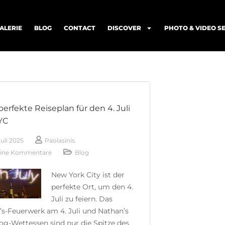
ALERIE
BLOG
CONTACT
DISCOVER
PHOTO & VIDEO S
perfekte Reiseplan für den 4. Juli
YC
Juli 2025
Paolasinis
ine Kommentare
Blog
New York City ist der
perfekte Ort, um den 4.
Juli zu feiern. Das
s-Feuerwerk am 4. Juli und Nathan’s
g-Wettessen sind nur die Spitze des