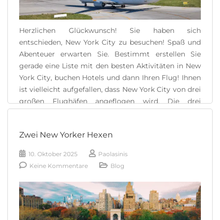
Herzlichen Glückwunsch! Sie haben sich
entschieden, New York City zu besuchen! Spaß und
Abenteuer erwarten Sie. Bestimmt erstellen Sie
gerade eine Liste mit den besten Aktivitäten in New
York City, buchen Hotels und dann Ihren Flug! Ihnen
ist vielleicht aufgefallen, dass New York City von drei
großen Flughäfen angeflogen wird. Die drei
Flughäfen, von denen [...]
Zwei New Yorker Hexen
READ MORE
10. Oktober 2025
Paolasinis
Keine Kommentare
Blog