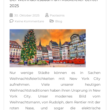
READ MORE
2025
30. Oktober 2025
Paolasinis
Keine Kommentare
Blog
Nur wenige Städte können es in Sachen
Weihnachtsfeierlichkeiten mit New York City
aufnehmen. Viele unserer heutigen
Weihnachtstraditionen haben ihren Ursprung in New
York City. Unser modernes Bild vom
Weihnachtsmann, von Rudolph, dem Rentier mit der
roten Nase, und sogar die elektrische