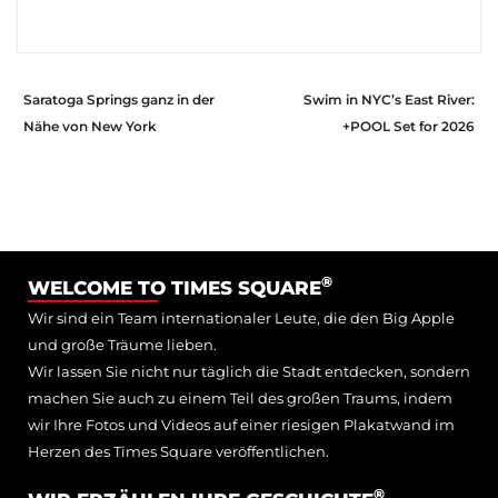
Saratoga Springs ganz in der
Swim in NYC’s East River:
Nähe von New York
+POOL Set for 2026
®
WELCOME TO TIMES SQUARE
Wir sind ein Team internationaler Leute, die den Big Apple
und große Träume lieben.
Wir lassen Sie nicht nur täglich die Stadt entdecken, sondern
machen Sie auch zu einem Teil des großen Traums, indem
wir Ihre Fotos und Videos auf einer riesigen Plakatwand im
Herzen des Times Square veröffentlichen.
®