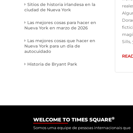
Sitios de historia irlandesa en la
reale
ciudad de Nueva York
Algun
Dora
Las mejores cosas para hacer en
ficti
Nueva York en marzo de 2026
magi
Las mejores cosas que hacer en
Sills, 
Nueva York para un día de
autocuidado
REA
Historia de Bryant Park
®
WELCOME TO TIMES SQUARE
Somos uma equipe de pessoas internacionais que