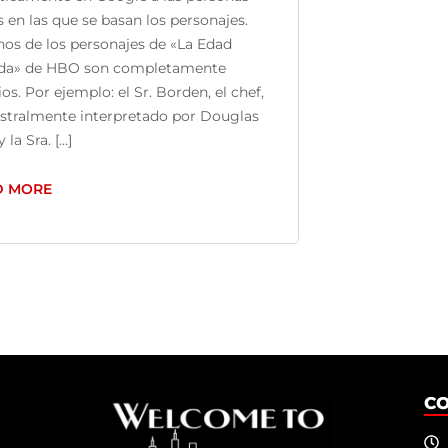
s en las que se basan los personajes.
os de los personajes de «La Edad
da» de HBO son completamente
cios. Por ejemplo: el Sr. Borden, el chef,
stralmente interpretado por Douglas
y la Sra. [...]
D MORE
C