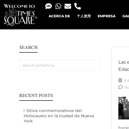
ACERCA DE
个人使用
EMPRESA
GA
SEARCH
Las 
Eda
8 
No
RECENT POSTS
Sitios conmemorativos del
Holocausto en la ciudad de Nueva
York
frené