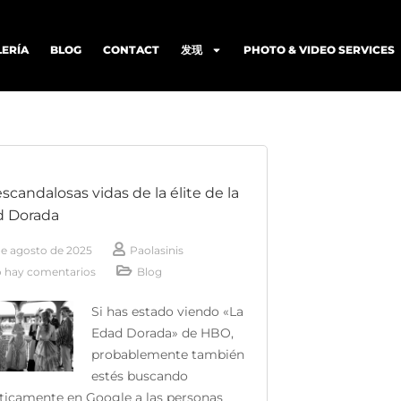
LERÍA
BLOG
CONTACT
发现
PHOTO & VIDEO SERVICES
escandalosas vidas de la élite de la
d Dorada
de agosto de 2025
Paolasinis
 hay comentarios
Blog
Si has estado viendo «La
Edad Dorada» de HBO,
probablemente también
estés buscando
ticamente en Google a las personas