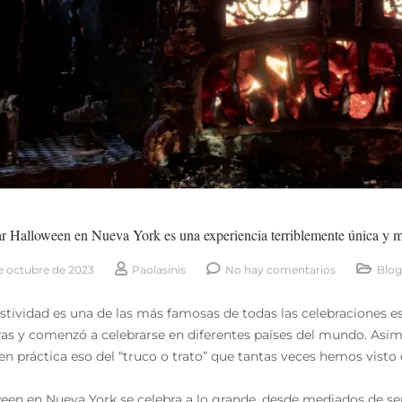
r Halloween en Nueva York es una experiencia terriblemente única y m
e octubre de 2023
Paolasinis
No hay comentarios
Blog
estividad es una de las más famosas de todas las celebraciones es
ras y comenzó a celebrarse en diferentes países del mundo. Asi
en práctica eso del “truco o trato” que tantas veces hemos visto e
een en Nueva York se celebra a lo grande, desde mediados de s