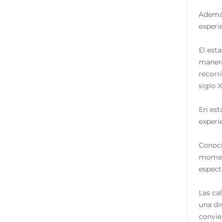
Además
experi
El est
manera
recorr
siglo 
En est
experie
Conoci
moment
espect
Las ca
una di
convie