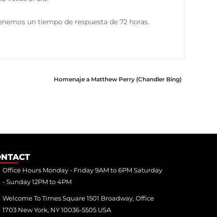
tenemos un tiempo de respuesta de 72 horas.
Homenaje a Matthew Perry (Chandler Bing)
ONTACT
Office Hours Monday - Friday 9AM to 6PM Saturday
- Sunday 12PM to 4PM
Welcome To Times Square 1501 Broadway, Office
1703 New York, NY 10036-5505 USA