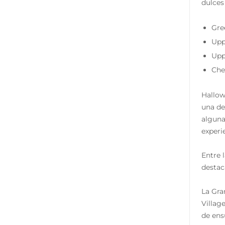
dulces
Gre
Upp
Upp
Che
Hallow
una de
alguna
experi
Entre 
destac
La Gra
Villag
de ens