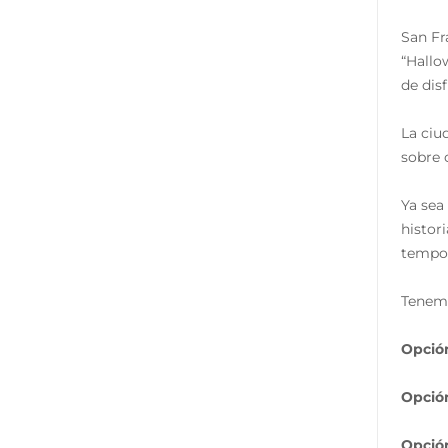
San Fr
“Hallo
de dis
La ciu
sobre 
Ya sea
histor
tempor
Tenemo
Opción
Opción
Opción