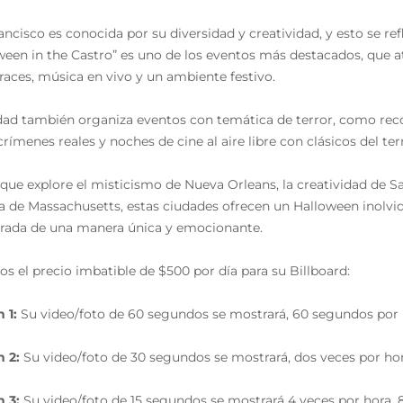
ancisco es conocida por su diversidad y creatividad, y esto se re
ween in the Castro” es uno de los eventos más destacados, que at
fraces, música en vivo y un ambiente festivo.
dad también organiza eventos con temática de terror, como reco
crímenes reales y noches de cine al aire libre con clásicos del 
 que explore el misticismo de Nueva Orleans, la creatividad de S
ia de Massachusetts, estas ciudades ofrecen un Halloween inolvidab
ada de una manera única y emocionante.
s el precio imbatible de $500 por día para su Billboard:
 1:
Su video/foto de 60 segundos se mostrará, 60 segundos por ho
 2:
Su video/foto de 30 segundos se mostrará, dos veces por hora
 3:
Su video/foto de 15 segundos se mostrará 4 veces por hora, 8