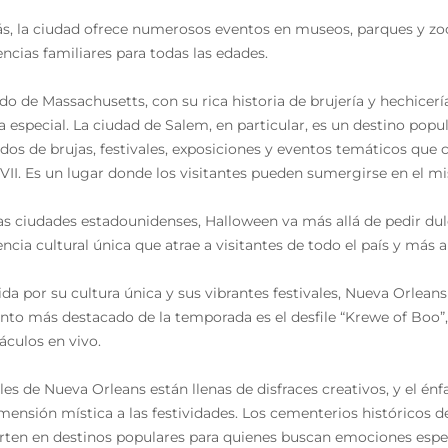
, la ciudad ofrece numerosos eventos en museos, parques y zoo
encias familiares para todas las edades.
ado de Massachusetts, con su rica historia de brujería y hechicer
 especial. La ciudad de Salem, en particular, es un destino popu
idos de brujas, festivales, exposiciones y eventos temáticos que
XVII. Es un lugar donde los visitantes pueden sumergirse en el mis
as ciudades estadounidenses, Halloween va más allá de pedir du
ncia cultural única que atrae a visitantes de todo el país y más al
da por su cultura única y sus vibrantes festivales, Nueva Orleans
o más destacado de la temporada es el desfile “Krewe of Boo”, 
áculos en vivo.
lles de Nueva Orleans están llenas de disfraces creativos, y el énf
mensión mística a las festividades. Los cementerios históricos d
rten en destinos populares para quienes buscan emociones espe