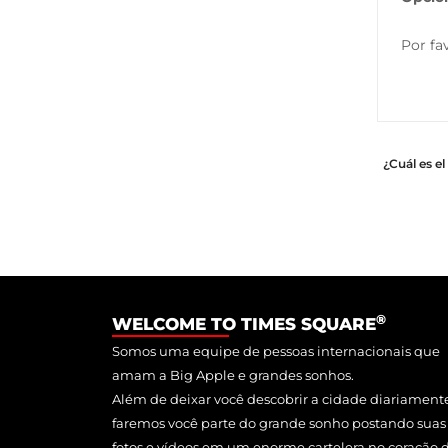
Por fa
¿Cuál es e
®
WELCOME TO TIMES SQUARE
Somos uma equipe de pessoas internacionais que
amam a Big Apple e grandes sonhos.
Além de deixar você descobrir a cidade diariament
faremos você parte do grande sonho postando suas
fotos e vídeos em um enorme cartelera no coração 