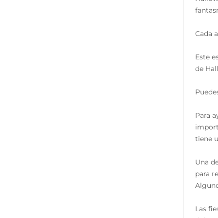
fantas
Cada a
Este e
de Hal
Puedes
Para a
import
tiene 
Una de
para r
Alguno
Las fi