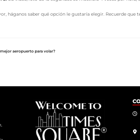
vor, háganos saber qué opción le gustaría elegir. Recuerde que 
l mejor aeropuerto para volar?
C
e,
da