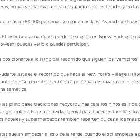
mas, brujas y calabazas en los escaparates de las tiendas y en las
ño, más de 50.000 personas se reúnen en la 6ª Avenida de Nueva
s EL evento que no debes perderte si estás en Nueva York este día
loween: puedes verlo o puedes participar.
 posicionarte a lo largo del recorrido que siguen los “vampiros”
yudarte, este es el recorrido que hace el New York’s Village Hall
ante: solo se permite la entrada a personas disfrazadas en el des
una temática.
 las principales tradiciones neoyorquinas para los niños es ir de 
ecoger dulces. Es una actividad genial para hacer en familia y 
s hoteles y supermercados también reparten dulces a los más 
estas suelen empezar a las 5 de la tarde, cuando el sol empieza a 