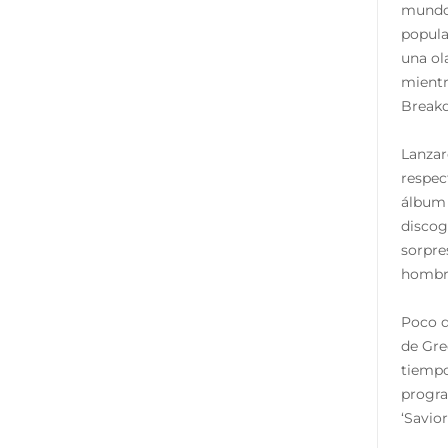
mundo.
popula
una ol
mientr
Breakd
Lanzar
respec
álbum 
discog
sorpre
hombre
Poco d
de Gre
tiempo
progra
‘Savior