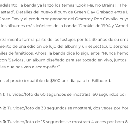
delanto, la banda ya lanzó los temas ‘Look Ma, No Brains!’, ‘The
astard’. Detalles del nuevo álbum de Green Day Grabado entre Lo
Green Day y el productor ganador del Grammy Rob Cavallo, cuyo
 los álbumes más icónicos de la banda: ‘Dookie’ de 1994 y ‘Americ
anzamiento forma parte de los festejos por los 30 años de su e
iento de una edición de lujo del álbum y un espectáculo sorpres
iles de fanáticos. Ahora, la banda dice lo siguiente: “Nunca h
on ‘Saviors’, un álbum diseñado para ser tocado en vivo, junto
bles que nos van a acompañar”.
s el precio imbatible de $500 por día para tu Billboard:
 1:
Tu video/foto de 60 segundos se mostrará, 60 segundos por h
 2:
Tu video/foto de 30 segundos se mostrará, dos veces por hora
 3:
Tu video/foto de 15 segundos se mostrará 4 veces por hora 88