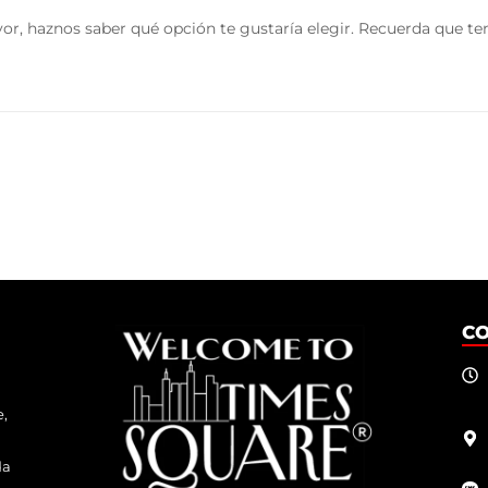
vor, haznos saber qué opción te gustaría elegir. Recuerda que t
C
e,
da