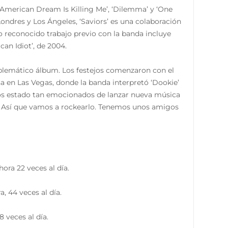
 American Dream Is Killing Me’, ‘Dilemma’ y ‘One
ndres y Los Ángeles, ‘Saviors’ es una colaboración
 reconocido trabajo previo con la banda incluye
an Idiot’, de 2004.
mblemático álbum. Los festejos comenzaron con el
a en Las Vegas, donde la banda interpretó ‘Dookie’
emos estado tan emocionados de lanzar nueva música
s. Así que vamos a rockearlo. Tenemos unos amigos
ora 22 veces al día.
, 44 veces al día.
 veces al día.