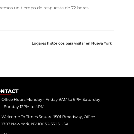
enemos un tiempo de respuesta de 72 horas.
Lugares históricos para visitar en Nueva York
ONTACT
Office Hours Monday - Friday 9AM to 6PM Saturday
- Sunday 12PM to 4PM
Welcome To Times Square 1501 Broadway, Office
1703 New York, NY 10036-5505 USA