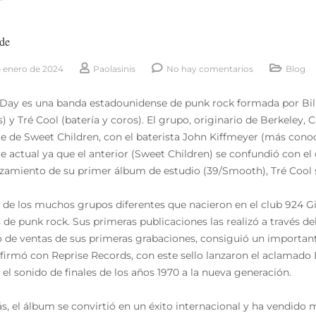
rde
e enero de 2024
Paolasinis
No hay comentarios
Blog
Day es una banda estadounidense de punk rock formada por Billi
s) y Tré Cool (batería y coros). El grupo, originario de Berkeley,
 de Sweet Children, con el baterista John Kiffmeyer (más cono
 actual ya que el anterior (Sweet Children) se confundió con el
nzamiento de su primer álbum de estudio (39/Smooth), Tré Cool s
 de los muchos grupos diferentes que nacieron en el club 924 G
s de punk rock. Sus primeras publicaciones las realizó a través de
to de ventas de sus primeras grabaciones, consiguió un importan
firmó con Reprise Records, con este sello lanzaron el aclamado
 el sonido de finales de los años 1970 a la nueva generación.
, el álbum se convirtió en un éxito internacional y ha vendido m