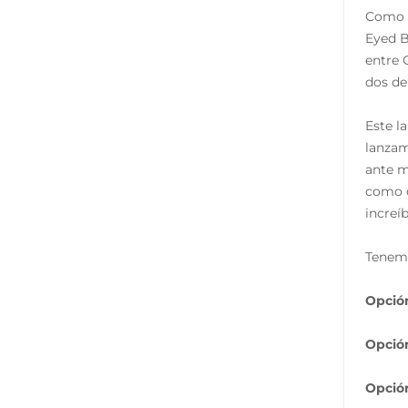
Como a
Eyed B
entre 
dos de
Este l
lanzam
ante m
como c
increí
Tenemo
Opción
Opción
Opción