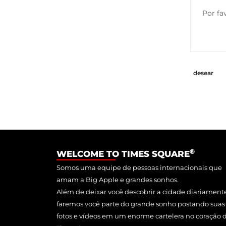
Por fa
desear
®
WELCOME TO TIMES SQUARE
Somos uma equipe de pessoas internacionais que
amam a Big Apple e grandes sonhos.
Além de deixar você descobrir a cidade diariament
faremos você parte do grande sonho postando suas
fotos e vídeos em um enorme cartelera no coração 