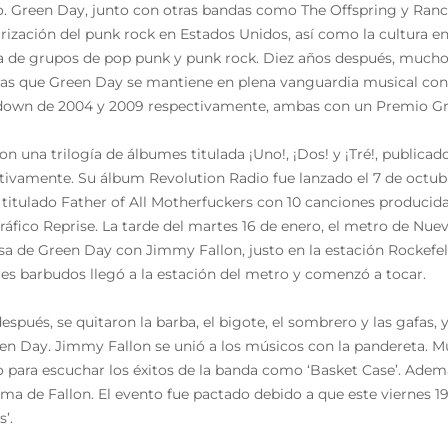
 Green Day, junto con otras bandas como The Offspring y Ranci
rización del punk rock en Estados Unidos, así como la cultura en
a de grupos de pop punk y punk rock. Diez años después, muchos
as que Green Day se mantiene en plena vanguardia musical con l
own de 2004 y 2009 respectivamente, ambas con un Premio Gr
on una trilogía de álbumes titulada ¡Uno!, ¡Dos! y ¡Tré!, public
tivamente. Su álbum Revolution Radio fue lanzado el 7 de octubr
titulado Father of All Motherfuckers con 10 canciones producida
ráfico Reprise. La tarde del martes 16 de enero, el metro de Nue
sa de Green Day con Jimmy Fallon, justo en la estación Rockef
s barbudos llegó a la estación del metro y comenzó a tocar.
espués, se quitaron la barba, el bigote, el sombrero y las gafas,
en Day. Jimmy Fallon se unió a los músicos con la pandereta. M
 para escuchar los éxitos de la banda como ‘Basket Case’. Adem
ma de Fallon. El evento fue pactado debido a que este viernes 1
s’.