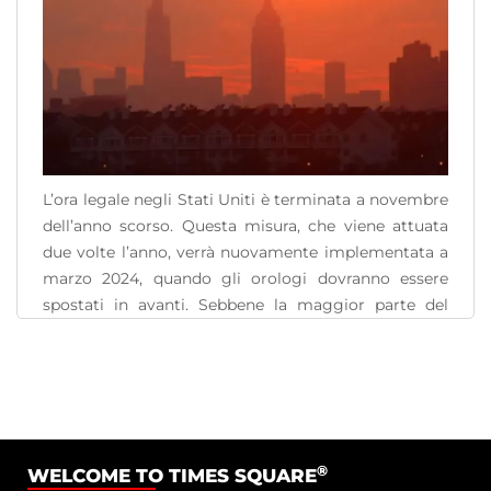
L’ora legale negli Stati Uniti è terminata a novembre
dell’anno scorso. Questa misura, che viene attuata
due volte l’anno, verrà nuovamente implementata a
marzo 2024, quando gli orologi dovranno essere
spostati in avanti. Sebbene la maggior parte del
paese segua questa pratica, alcuni stati e territori ne
sono esenti. New York è una delle entità [...]
READ MORE
®
WELCOME TO TIMES SQUARE