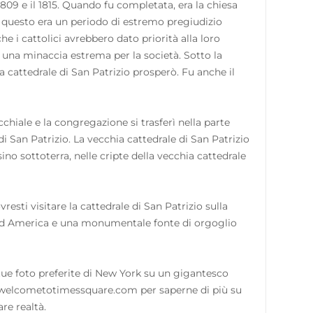
1809 e il 1815. Quando fu completata, era la chiesa
he questo era un periodo di estremo pregiudizio
he i cattolici avrebbero dato priorità alla loro
e una minaccia estrema per la società. Sotto la
a cattedrale di San Patrizio prosperò. Fu anche il
chiale e la congregazione si trasferì nella parte
i San Patrizio. La vecchia cattedrale di San Patrizio
ino sottoterra, nelle cripte della vecchia cattedrale
esti visitare la cattedrale di San Patrizio sulla
ord America e una monumentale fonte di orgoglio
tue foto preferite di New York su un gigantesco
ita welcometotimessquare.com per saperne di più su
re realtà.