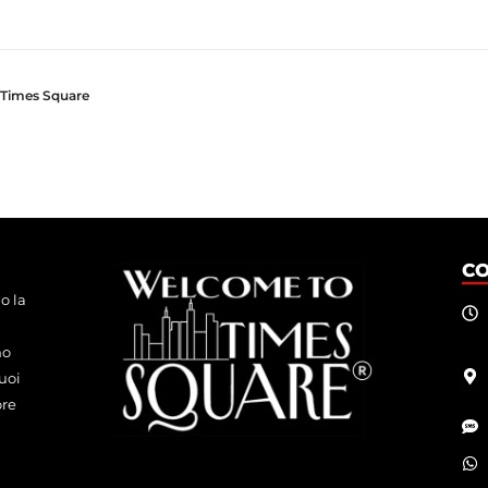
i Times Square
C
o la
mo
uoi
ore