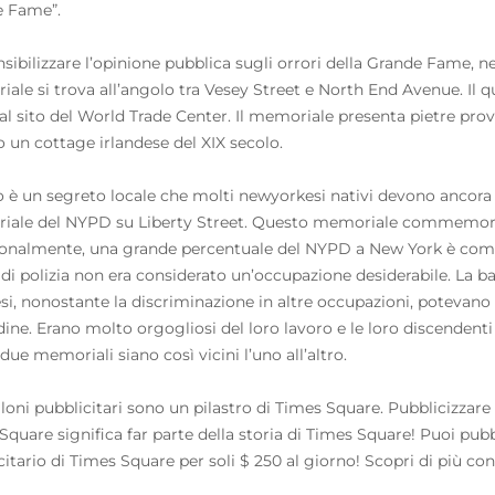
e Fame”.
nsibilizzare l’opinione pubblica sugli orrori della Grande Fame, 
ale si trova all’angolo tra Vesey Street e North End Avenue. Il 
 al sito del World Trade Center. Il memoriale presenta pietre prov
o un cottage irlandese del XIX secolo.
 è un segreto locale che molti newyorkesi nativi devono ancora s
ale del NYPD su Liberty Street. Questo memoriale commemora 
ionalmente, una grande percentuale del NYPD a New York è compo
 di polizia non era considerato un’occupazione desiderabile. La bar
esi, nonostante la discriminazione in altre occupazioni, potevan
rdine. Erano molto orgogliosi del loro lavoro e le loro discenden
due memoriali siano così vicini l’uno all’altro.
lloni pubblicitari sono un pilastro di Times Square. Pubblicizzare
Square significa far parte della storia di Times Square! Puoi pubbl
citario di Times Square per soli $ 250 al giorno! Scopri di più co