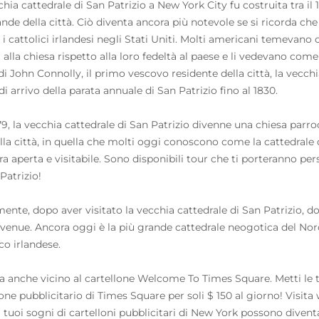
hia cattedrale di San Patrizio a New York City fu costruita tra il 
ande della città. Ciò diventa ancora più notevole se si ricorda c
i cattolici irlandesi negli Stati Uniti. Molti americani temevano c
à alla chiesa rispetto alla loro fedeltà al paese e li vedevano com
di John Connolly, il primo vescovo residente della città, la vecchi
i arrivo della parata annuale di San Patrizio fino al 1830.
79, la vecchia cattedrale di San Patrizio divenne una chiesa parroc
ella città, in quella che molti oggi conoscono come la cattedrale d
a aperta e visitabile. Sono disponibili tour che ti porteranno pers
Patrizio!
nte, dopo aver visitato la vecchia cattedrale di San Patrizio, dovr
Avenue. Ancora oggi è la più grande cattedrale neogotica del N
co irlandese.
va anche vicino al cartellone Welcome To Times Square. Metti le 
lone pubblicitario di Times Square per soli $ 150 al giorno! Vis
 tuoi sogni di cartelloni pubblicitari di New York possono diventa