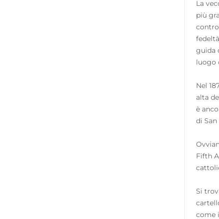
La vecc
più gr
contro 
fedelt
guida 
luogo d
Nel 18
alta d
è ancor
di San 
Ovviame
Fifth 
cattoli
Si tro
cartel
come i