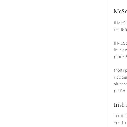
McSo
Il McS
nel 18
Il McS
in Irl
pinte.
Molti 
ricoper
aiutar
prefer
Irish
Tra il
costit