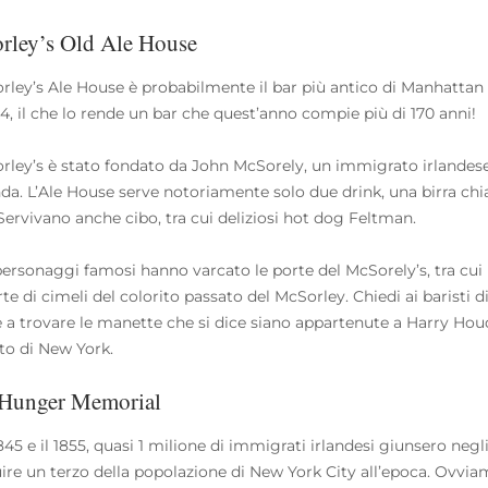
rley’s Old Ale House
orley’s Ale House è probabilmente il bar più antico di Manhattan a
54, il che lo rende un bar che quest’anno compie più di 170 anni!
orley’s è stato fondato da John McSorely, un immigrato irlandese
anda. L’Ale House serve notoriamente solo due drink, una birra ch
 Servivano anche cibo, tra cui deliziosi hot dog Feltman.
personaggi famosi hanno varcato le porte del McSorely’s, tra cui
te di cimeli del colorito passato del McSorley. Chiedi ai baristi di
e a trovare le manette che si dice siano appartenute a Harry Houd
ito di New York.
 Hunger Memorial
 1845 e il 1855, quasi 1 milione di immigrati irlandesi giunsero ne
uire un terzo della popolazione di New York City all’epoca. Ovvi