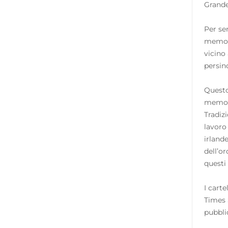
Grand
Per se
memori
vicino
persin
Questo
memori
Tradiz
lavoro
irland
dell’o
questi 
I carte
Times 
pubbli