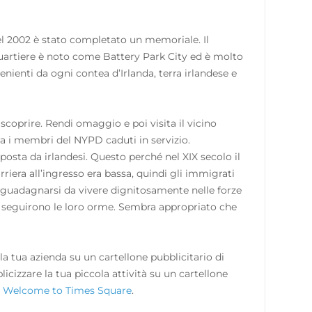
nel 2002 è stato completato un memoriale. Il
quartiere è noto come Battery Park City ed è molto
enienti da ogni contea d’Irlanda, terra irlandese e
coprire. Rendi omaggio e poi visita il vicino
i membri del NYPD caduti in servizio.
sta da irlandesi. Questo perché nel XIX secolo il
riera all’ingresso era bassa, quindi gli immigrati
o guadagnarsi da vivere dignitosamente nelle forze
ti seguirono le loro orme. Sembra appropriato che
 la tua azienda su un cartellone pubblicitario di
icizzare la tua piccola attività su un cartellone
n
Welcome to Times Square
.