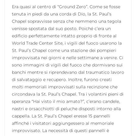
Era quasi al centro di “Ground Zero”. Come se fosse
tenuta in piedi da una corda di Dio, la St. Paul’s
Chapel sopravvisse senza che nemmeno una tegola
venisse spostata dal suo posto. Poiché c’era un
edificio perfettamente intatto proprio di fronte al
World Trade Center Site, i vigili del fuoco usarono la
St. Paul’s Chapel come una stazione dei pompieri
improvvisata nei giorni e nelle settimane a venire. Ci
sono immagini di vigili del fuoco che dormivano sui
banchi mentre si riprendevano dal traumatico lavoro
di salvataggio e recupero. Inoltre, furono creati
molti memoriali improvvisati sulla recinzione che
circondava la St. Paul’s Chapel. Tra i volantini pieni di
speranza “Hai visto il mio amato?”, c’erano candele,
nastri e orsacchiotti di peluche disposti intorno alla
cappella. La St. Paul’s Chapel eresse 15 pannelli
affinché i visitatori aggiungessero al memoriale
improvvisato. La necessità di questi pannelli è