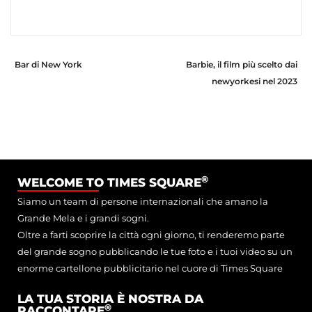
Bar di New York
Barbie, il film più scelto dai
newyorkesi nel 2023
®
WELCOME TO TIMES SQUARE
Siamo un team di persone internazionali che amano la
Grande Mela e i grandi sogni.
Oltre a farti scoprire la città ogni giorno, ti renderemo parte
del grande sogno pubblicando le tue foto e i tuoi video su un
enorme cartellone pubblicitario nel cuore di Times Square
LA TUA STORIA È NOSTRA DA
®
RACCONTARE