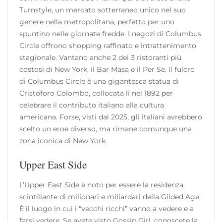
Turnstyle, un mercato sotterraneo unico nel suo
genere nella metropolitana, perfetto per uno
spuntino nelle giornate fredde. I negozi di Columbus
Circle offrono shopping raffinato e intrattenimento
stagionale. Vantano anche 2 dei 3 ristoranti più
costosi di New York, il Bar Masa e il Per Se. Il fulcro
di Columbus Circle è una gigantesca statua di
Cristoforo Colombo, collocata lì nel 1892 per
celebrare il contributo italiano alla cultura
americana. Forse, visti dal 2025, gli italiani avrebbero
scelto un eroe diverso, ma rimane comunque una
zona iconica di New York.
Upper East Side
L’Upper East Side è noto per essere la residenza
scintillante di milionari e miliardari della Gilded Age.
È il luogo in cui i “vecchi ricchi” vanno a vedere e a
farsi vedere. Se avete visto Gossip Girl, conoscete la