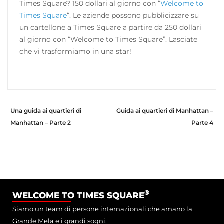
Times Square? 150 dollari al giorno con “
Welcome to
Times Square
“. Le aziende possono pubblicizzare su
un cartellone a Times Square a partire da 250 dollari
al giorno con “Welcome to Times Square”. Lasciate
che vi trasformiamo in una star!
Una guida ai quartieri di
Guida ai quartieri di Manhattan –
Manhattan – Parte 2
Parte 4
®
WELCOME TO TIMES SQUARE
Siamo un team di persone internazionali che amano la
Grande Mela e i grandi sogni.