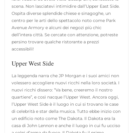
scena. Non lasciatevi intimidire dall’Upper East Side.
Ospita diverse splendide chiese e sinagoghe, un
centro per le arti dello spettacolo noto come Park
Avenue Armory e alcuni dei negozi più chic
dell’intera città. Se cercate con attenzione, potreste
persino trovare qualche ristorante a prezzi
accessibili!
Upper West Side
La leggenda narra che JP Morgan e i suoi amici non
volessero accogliere nuovi ricchi nella loro società. I
nuovi ricchi dissero: “Va bene, creeremo il nostro
quartiere”, e così nacque l’Upper West. Ancora oggi,
l’Upper West Side è il luogo in cui si trovano le case
di celebrità e star della musica. Tutto ebbe inizio con
un edificio noto come The Dakota. Il Dakota era la
casa di John Lennon e anche il luogo in cui fu ucciso
a colpi d’arma da fuoco. Il Dakota fu il primo