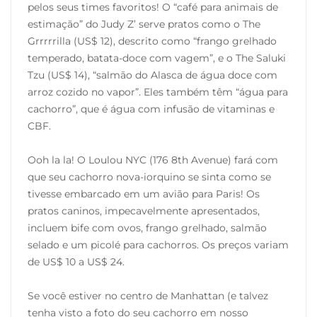
pelos seus times favoritos! O “café para animais de
estimação” do Judy Z’ serve pratos como o The
Grrrrrilla (US$ 12), descrito como “frango grelhado
temperado, batata-doce com vagem”, e o The Saluki
Tzu (US$ 14), “salmão do Alasca de água doce com
arroz cozido no vapor”. Eles também têm “água para
cachorro”, que é água com infusão de vitaminas e
CBF.
Ooh la la! O Loulou NYC (176 8th Avenue) fará com
que seu cachorro nova-iorquino se sinta como se
tivesse embarcado em um avião para Paris! Os
pratos caninos, impecavelmente apresentados,
incluem bife com ovos, frango grelhado, salmão
selado e um picolé para cachorros. Os preços variam
de US$ 10 a US$ 24.
Se você estiver no centro de Manhattan (e talvez
tenha visto a foto do seu cachorro em nosso