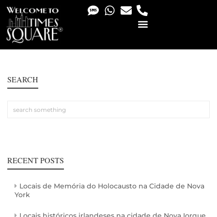
PHOTO & VIDEO SERVICES
SEARCH
RECENT POSTS
Locais de Memória do Holocausto na Cidade de Nova
York
Locais históricos irlandeses na cidade de Nova Iorque