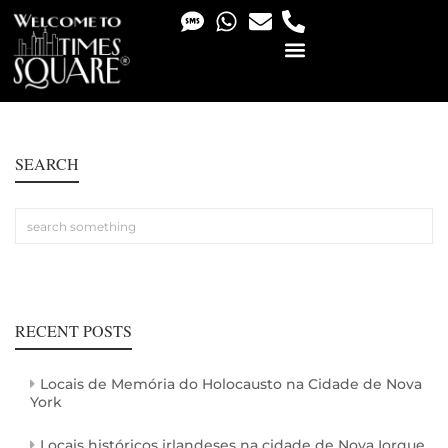
PHOTO & VIDEO SERVICES
SEARCH
RECENT POSTS
Locais de Memória do Holocausto na Cidade de Nova
York
Locais históricos irlandeses na cidade de Nova Iorque