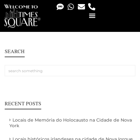
PHOTO & VIDEO SERVICES
SEARCH
RECENT POSTS
Locais de Memória do Holocausto na Cidade de Nova
York
Locais históricos irlandeses na cidade de Nova Iorque