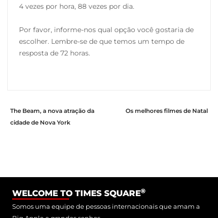
4 vezes por hora, 88 vezes por dia.
Por favor, informe-nos qual opção você gostaria de
escolher. Lembre-se de que temos um tempo de
resposta de 72 horas.
The Beam, a nova atração da
Os melhores filmes de Natal
cidade de Nova York
®
WELCOME TO TIMES SQUARE
Somos uma equipe de pessoas internacionais que amam a