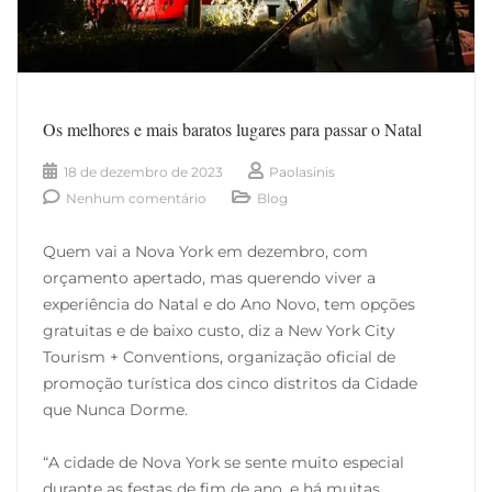
Os melhores e mais baratos lugares para passar o Natal
18 de dezembro de 2023
Paolasinis
Nenhum comentário
Blog
Quem vai a Nova York em dezembro, com
orçamento apertado, mas querendo viver a
experiência do Natal e do Ano Novo, tem opções
gratuitas e de baixo custo, diz a New York City
Tourism + Conventions, organização oficial de
promoção turística dos cinco distritos da Cidade
que Nunca Dorme.
“A cidade de Nova York se sente muito especial
durante as festas de fim de ano, e há muitas