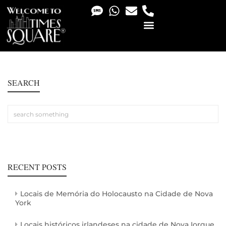
PHOTO & VIDEO SERVICES
SEARCH
RECENT POSTS
Locais de Memória do Holocausto na Cidade de Nova
York
Locais históricos irlandeses na cidade de Nova Iorque