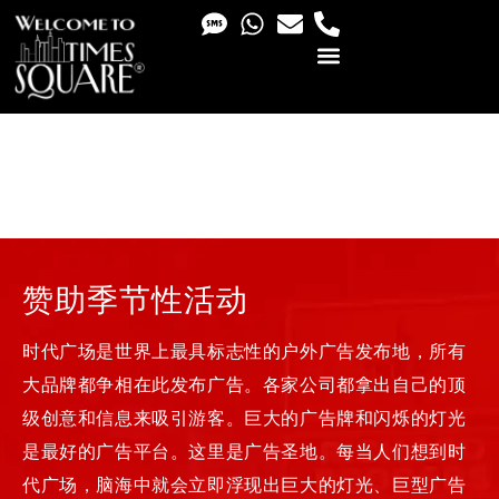
PHOTO & VIDEO SERVICES
赞助季节性活动
时代广场是世界上最具标志性的户外广告发布地，所有
大品牌都争相在此发布广告。各家公司都拿出自己的顶
级创意和信息来吸引游客。巨大的广告牌和闪烁的灯光
是最好的广告平台。这里是广告圣地。每当人们想到时
代广场，脑海中就会立即浮现出巨大的灯光、巨型广告