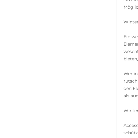
Möglic
Winter
Ein we
Elemen
wesentl
bieten
Wer in
rutsch
den El
als au
Winter
Access
schütz