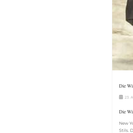
Die Win
23. 
Die Win
New Yo
Stils.