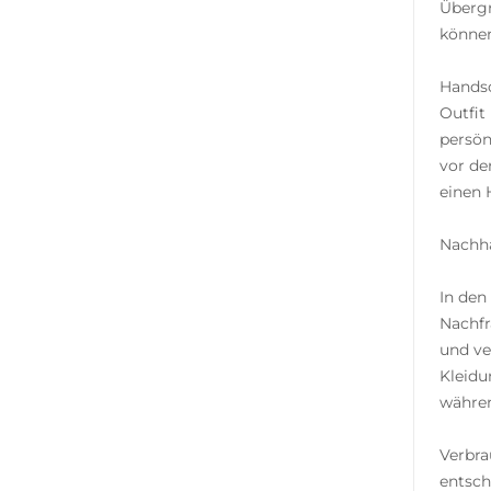
Übergr
können
Handsc
Outfit
persön
vor de
einen 
Nachha
In den
Nachfr
und ve
Kleidu
währen
Verbra
entsch