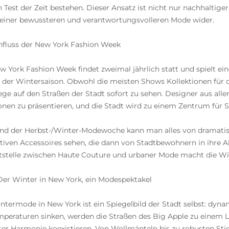
n Test der Zeit bestehen. Dieser Ansatz ist nicht nur nachhaltig
 einer bewussteren und verantwortungsvolleren Mode wider.
nfluss der New York Fashion Week
w York Fashion Week findet zweimal jährlich statt und spielt e
 der Wintersaison. Obwohl die meisten Shows Kollektionen für d
ege auf den Straßen der Stadt sofort zu sehen. Designer aus al
onen zu präsentieren, und die Stadt wird zu einem Zentrum für St
d der Herbst-/Winter-Modewoche kann man alles von dramatische
tiven Accessoires sehen, die dann von Stadtbewohnern in ihre
tstelle zwischen Haute Couture und urbaner Mode macht die Win
 Der Winter in New York, ein Modespektakel
ntermode in New York ist ein Spiegelbild der Stadt selbst: dyna
mperaturen sinken, werden die Straßen des Big Apple zu einem La
ter Harmonie koexistieren. Von Wollmänteln bis zu robusten Stief