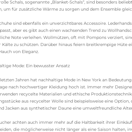
oße Schals, sogenannte „Blanket-Schals“, sind besonders belieb
, um für zusätzliche Wärme zu sorgen und dem Ensemble gleich
huhe sind ebenfalls ein unverzichtbares Accessoire. Lederhands
 passt, aber es gibt auch einen wachsenden Trend zu Wollhandschu
liche Note verleihen. Wollmützen, oft mit Pompons verziert, sin
r Kälte zu schützen. Darüber hinaus feiern breitkrempige Hüte
Hauch von Eleganz.
ltige Mode: Ein bewusster Ansatz
 letzten Jahren hat nachhaltige Mode in New York an Bedeutun
age nach hochwertiger Kleidung hoch ist. Immer mehr Designe
rwenden recycelte Materialien und ethische Produktionstechnik
ngsstücke aus recycelter Wolle sind beispielsweise eine Option
d Jacken aus synthetischer Daune eine umweltfreundliche Alter
ucher achten auch immer mehr auf die Haltbarkeit ihrer Einkäufe.
eiden, die möglicherweise nicht länger als eine Saison halten, i