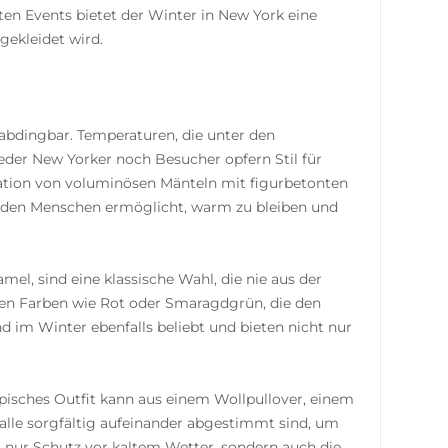
sten Events bietet der Winter in New York eine
gekleidet wird.
abdingbar. Temperaturen, die unter den
weder New Yorker noch Besucher opfern Stil für
ation von voluminösen Mänteln mit figurbetonten
es den Menschen ermöglicht, warm zu bleiben und
el, sind eine klassische Wahl, die nie aus der
ren Farben wie Rot oder Smaragdgrün, die den
d im Winter ebenfalls beliebt und bieten nicht nur
typisches Outfit kann aus einem Wollpullover, einem
lle sorgfältig aufeinander abgestimmt sind, um
ht nur Schutz vor kaltem Wetter, sondern auch die