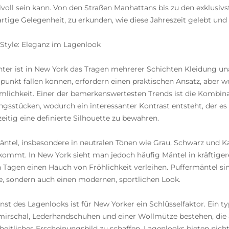
ilvoll sein kann. Von den Straßen Manhattans bis zu den exklusiv
artige Gelegenheit, zu erkunden, wie diese Jahreszeit gelebt und 
Style: Eleganz im Lagenlook
ter ist in New York das Tragen mehrerer Schichten Kleidung un
rpunkt fallen können, erfordern einen praktischen Ansatz, aber 
lichkeit. Einer der bemerkenswertesten Trends ist die Kombin
ngsstücken, wodurch ein interessanter Kontrast entsteht, der 
zeitig eine definierte Silhouette zu bewahren.
ntel, insbesondere in neutralen Tönen wie Grau, Schwarz und Kam
ommt. In New York sieht man jedoch häufig Mäntel in kräftige
 Tagen einen Hauch von Fröhlichkeit verleihen. Puffermäntel sin
 sondern auch einen modernen, sportlichen Look.
nst des Lagenlooks ist für New Yorker ein Schlüsselfaktor. Ein 
irschal, Lederhandschuhen und einer Wollmütze bestehen, die a
nheitliches Erscheinungsbild zu schaffen. Lagenlooks bieten nic