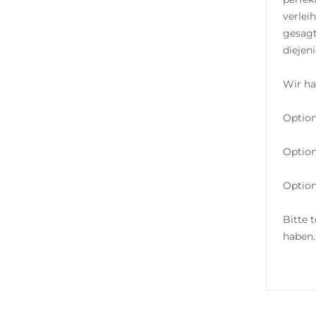
verlei
gesagt
diejen
Wir ha
Option
Option
Option
Bitte 
haben.