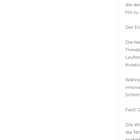
die de
hin zu
Der Ei
Die Ne
Trends
Laufst
Kreati
Währen
innova
Schnit
Fazit:
Die Wi
die Te
perfek