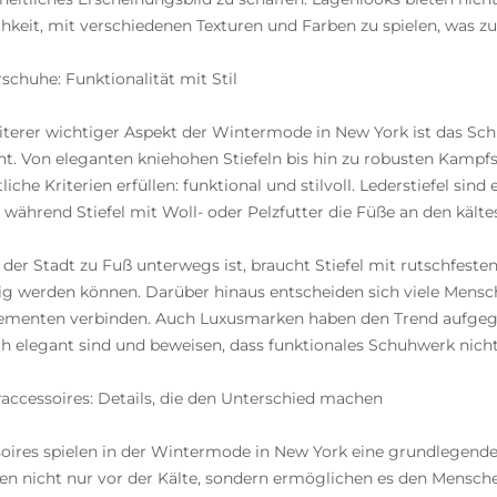
hkeit, mit verschiedenen Texturen und Farben zu spielen, was zu
schuhe: Funktionalität mit Stil
iterer wichtiger Aspekt der Wintermode in New York ist das Sch
t. Von eleganten kniehohen Stiefeln bis hin zu robusten Kampf
iche Kriterien erfüllen: funktional und stilvoll. Lederstiefel sind 
, während Stiefel mit Woll- oder Pelzfutter die Füße an den käl
 der Stadt zu Fuß unterwegs ist, braucht Stiefel mit rutschfest
ig werden können. Darüber hinaus entscheiden sich viele Mensche
ementen verbinden. Auch Luxusmarken haben den Trend aufgegrif
ch elegant sind und beweisen, dass funktionales Schuhwerk nicht
accessoires: Details, die den Unterschied machen
oires spielen in der Wintermode in New York eine grundlegende
en nicht nur vor der Kälte, sondern ermöglichen es den Menschen