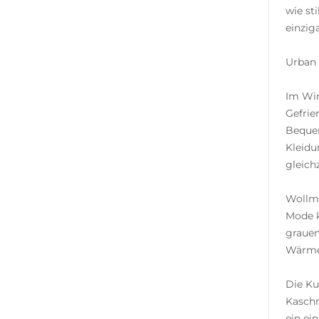
wie st
einzig
Urban 
Im Win
Gefrie
Bequem
Kleidu
gleich
Wollmä
Mode k
grauen
Wärme,
Die Ku
Kaschm
ein ei