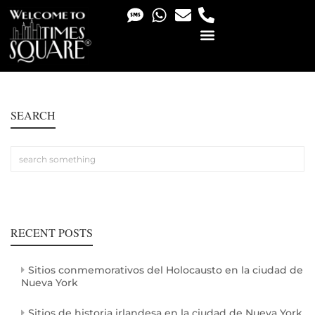
PHOTO & VIDEO SERVICES
SEARCH
RECENT POSTS
Sitios conmemorativos del Holocausto en la ciudad de
Nueva York
Sitios de historia irlandesa en la ciudad de Nueva York