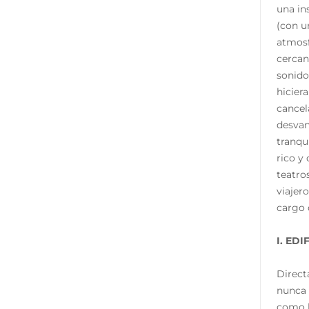
una in
(con u
atmosf
cercan
sonido
hicier
cancel
desvan
tranqu
rico y
teatro
viajer
cargo 
I. ED
Direct
nunca 
como l