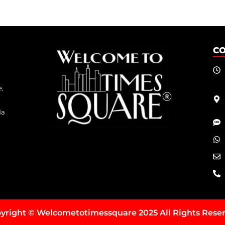
C
e,
da
yright © Welcometotimessquare 2025 All Rights Rese