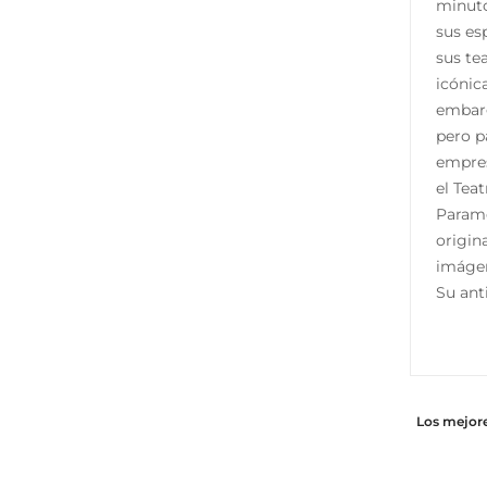
minuto
sus es
sus te
icónic
embarg
pero p
empres
el Tea
Paramo
origin
imágen
Su ant
Los mejore