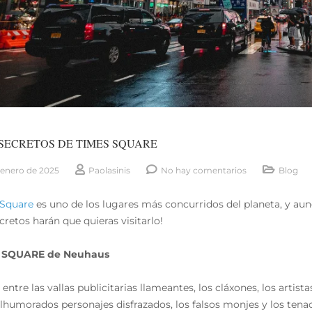
 SECRETOS DE TIMES SQUARE
 enero de 2025
Paolasinis
No hay comentarios
Blog
 Square
es uno de los lugares más concurridos del planeta, y aun
cretos harán que quieras visitarlo!
 SQUARE de Neuhaus
entre las vallas publicitarias llameantes, los cláxones, los artist
lhumorados personajes disfrazados, los falsos monjes y los tena