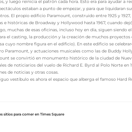
s, y luego reinicia el patrón cada hora. Esto era para ayudar a r
pectáculos estaban a punto de empezar, y para que liquidaran sus 
atros. El propio edificio Paramount, construido entre 1925 y 192
as e históricas de Broadway y Hollywood hasta 1967, cuando dejó d
o, muchas de esas oficinas, incluso hoy en día, siguen siendo 
ara el casting, la producción y la creación de muchos proyectos
a cuyo nombre figura en el edificio). En este edificio se celeb
tro Paramount, y actuaciones musicales como las de Buddy Holly 
unt se convirtió en monumento histórico de la ciudad de Nueva
ales de noticiarios del vuelo de Richard E. Byrd al Polo Norte en
es de noticias y otras cosas.
iguo vestíbulo es ahora el espacio que alberga el famoso Hard R
s sitios para comer en Times Square