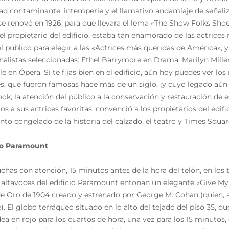
ad contaminante, intemperie y el llamativo andamiaje de señaliza
 se renovó en 1926, para que llevara el lema «The Show Folks Sho
, el propietario del edificio, estaba tan enamorado de las actric
el público para elegir a las «Actrices más queridas de América», y
finalistas seleccionadas: Ethel Barrymore en Drama, Marilyn Mill
le en Ópera. Si te fijas bien en el edificio, aún hoy puedes ver lo
es, que fueron famosas hace más de un siglo, ¡y cuyo legado aún 
ok, la atención del público a la conservación y restauración de
os a sus actrices favoritas, convenció a los propietarios del edif
o congelado de la historia del calzado, el teatro y Times Squar
io Paramount
uchas con atención, 15 minutos antes de la hora del telón, en los
s altavoces del edificio Paramount entonan un elegante «Give M
e Oro de 1904 creado y estrenado por George M. Cohan (quien, a
). El globo terráqueo situado en lo alto del tejado del piso 35, 
ea en rojo para los cuartos de hora, una vez para los 15 minutos, 