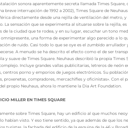
stalación sonora aparentemente secreta llamada Times Square, 
na breve interrupción de 1992 a 2002), Times Square de Neuhaus
érica directamente desde una rejilla de ventilación del metro, 
o. La sensación que se experimenta al situarse sobre la rejilla, e
s de la ciudad que te rodea, y en su lugar, escuchar un tono medi
a omnipresente, una forma de experimentar algo parecido a lo q
ación de ruido. Casi todo lo que se oye es el zumbido arrullador 
ecerse. A menudo se ha descrito el efecto como el de ser tran
ila y suave de Times Square. Neuhaus describió la propia Times S
 complejo. Incluye grandes vallas publicitarias, letreros de neón e
s, centros porno y emporios de juegos electrónicos. Su población
os, proxenetas, compradores, mercachifles y oficinistas». Con el 
del propio Neuhaus, ahora lo mantiene la Dia Art Foundation.
IFICIO MILLER EN TIMES SQUARE
amente sobre Times Square, hay un edificio al que muchos neo
lo habían visto. Y eso tiene sentido, ya que además de que los n
os turistas, la fachada del edificio de la esquina de la 46 y B