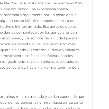
de Max Neuhaus. Instalada originalmente en 1977
 sigue emitiendo una experiencia sónica
y alimentada simplemente por un poste de luz
s algo así como NO oír de repente el resto de
tativo e ininterrumpido. Era, antes de que se
ue damos por sentado con los auriculares con
y algo grave, y los sonidos de la ciudad parecen
sportado de repente a una versión mucho más
quare diciendo «El entorno auditivo y visual es
n movimiento, edificios de oficinas, hoteles,
 es igualmente diversa: turistas, espectadores,
paso de los años, tras un largo mantenimiento a
yorquinos miran a menudo y se dan cuenta de que
eoyorquinos tienden a no mirar hacia arriba tanto
roadway estuvo durante mucho tiempo cubierta de