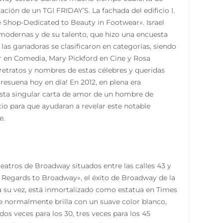
ción de un TGI FRIDAY’S. La fachada del edificio I.
e Shop-Dedicated to Beauty in Footwear». Israel
es modernas y de su talento, que hizo una encuesta
 las ganadoras se clasificaron en categorías, siendo
er en Comedia, Mary Pickford en Cine y Rosa
s retratos y nombres de estas célebres y queridas
resuena hoy en día! En 2012, en plena era
 esta singular carta de amor de un hombre de
icio para que ayudaran a revelar este notable
e.
 teatros de Broadway situados entre las calles 43 y
y Regards to Broadway», el éxito de Broadway de la
 su vez, está inmortalizado como estatua en Times
que normalmente brilla con un suave color blanco,
dos veces para los 30, tres veces para los 45