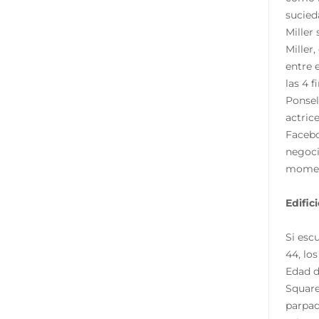
sucied
Miller
Miller
entre 
las 4 
Ponsel
actric
Facebo
negoci
moment
Edific
Si esc
44, lo
Edad d
Square
parpad