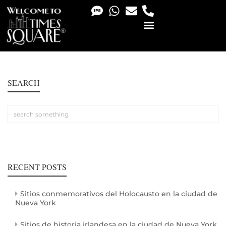
PHOTO & VIDEO SERVICES
SEARCH
RECENT POSTS
Sitios conmemorativos del Holocausto en la ciudad de
Nueva York
Sitios de historia irlandesa en la ciudad de Nueva York