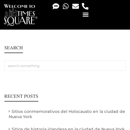
PHOTO & VIDEO SERVICES
SEARCH
RECENT POSTS
Sitios conmemorativos del Holocausto en la ciudad de
Nueva York
Sitios de historia irlandesa en la ciudad de Nueva York