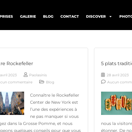
PRISES
GALERIE
BLOG
CONTACT
DISCOVER
PHOTO
re Rockefeller
5 plats tradi
avril 2023
Paolasinis
28 avril 2023
cun commentaire
Blog
Aucun comme
Connaître le Rockefeller
Center de New York est
l’une des expériences à
ne pas manquer si vous
gez dans la Grosse Pomme, et nous
nous la visiton
ageons quelques conseils pour que vous
étonner. De no