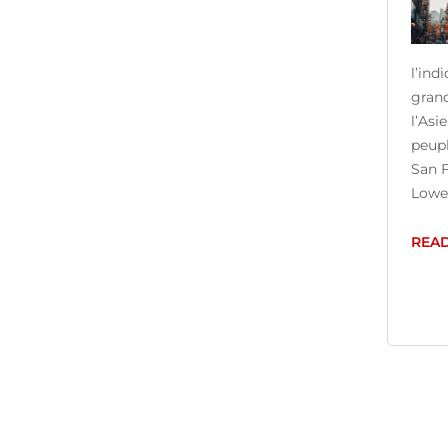
l’ind
grand
l’Asi
peupl
San F
Lower
REA