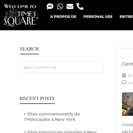
A PROPOS DE
PERSONAL USE
ENTRE
SEARCH
Cent
28 
Au
RECENT POSTS
Sites commémoratifs de
l’Holocauste à New York
voya
part
Sites historiques irlandais à New