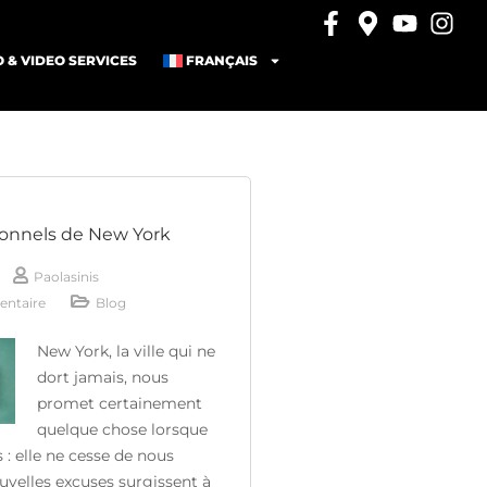
 & VIDEO SERVICES
FRANÇAIS
tionnels de New York
Paolasinis
ntaire
Blog
New York, la ville qui ne
dort jamais, nous
promet certainement
quelque chose lorsque
s : elle ne cesse de nous
uvelles excuses surgissent à