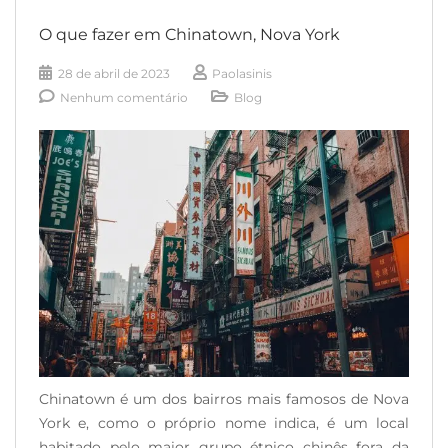
do mundo todo. O fato de a [...]
O que fazer em Chinatown, Nova York
READ MORE
28 de abril de 2023
Paolasinis
Nenhum comentário
Blog
Chinatown é um dos bairros mais famosos de Nova
York e, como o próprio nome indica, é um local
habitado pelo maior grupo étnico chinês fora da