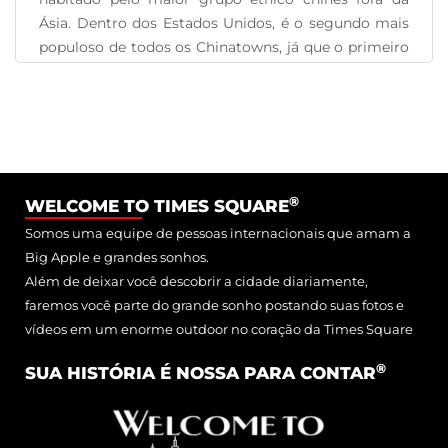
Ásia. Dentro dos Estados Unidos, é o segundo mais
populoso de todos os Chinatowns, já que o primeiro
é São Francisco. Chinatown fica em Lower
Manhattan, fazendo fronteira [...]
READ MORE
®
WELCOME TO TIMES SQUARE
Somos uma equipe de pessoas internacionais que amam a
Big Apple e grandes sonhos.
Além de deixar você descobrir a cidade diariamente,
faremos você parte do grande sonho postando suas fotos e
vídeos em um enorme outdoor no coração da Times Square
®
SUA HISTÓRIA É NOSSA PARA CONTAR