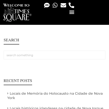
PHOTO & VIDEO SERVICES
SEARCH
RECENT POSTS
Locais de Memória do Holocausto na Cidade de Nova
York
Locais históricos irlandeses na cidade de Nova Iorque