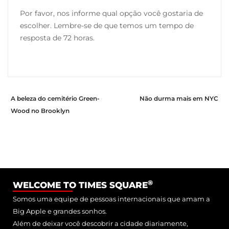
Por favor, nos informe qual opção você gostaria de
escolher. Lembre-se de que temos um tempo de
resposta de 72 horas.
A beleza do cemitério Green-
Não durma mais em NYC
Wood no Brooklyn
®
WELCOME TO TIMES SQUARE
Somos uma equipe de pessoas internacionais que amam a
Big Apple e grandes sonhos.
Além de deixar você descobrir a cidade diariamente,