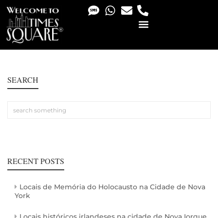
PHOTO & VIDEO SERVICES
SEARCH
RECENT POSTS
Locais de Memória do Holocausto na Cidade de Nova
York
Locais históricos irlandeses na cidade de Nova Iorque