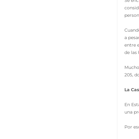
Se enc
consid
person
Cuando
a pesa
entre 
de las
Muchos
205, d
La Cas
En Est
una pr
Por es