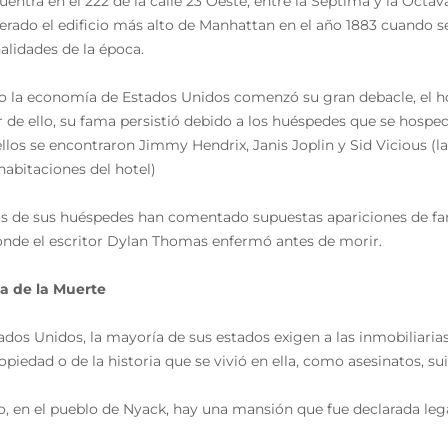
uentra en el 222 de la calle 23 Oeste, entre la Séptima y la Octava
erado el edificio más alto de Manhattan en el año 1883 cuando se
alidades de la época.
 la economía de Estados Unidos comenzó su gran debacle, el ho
r de ello, su fama persistió debido a los huéspedes que se hospe
ellos se encontraron Jimmy Hendrix, Janis Joplin y Sid Vicious (
 habitaciones del hotel)
 de sus huéspedes han comentado supuestas apariciones de fa
onde el escritor Dylan Thomas enfermó antes de morir.
a de la Muerte
ados Unidos, la mayoría de sus estados exigen a las inmobiliari
opiedad o de la historia que se vivió en ella, como asesinatos, su
o, en el pueblo de Nyack, hay una mansión que fue declarada l