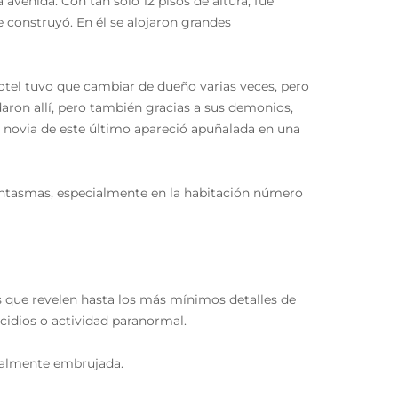
 avenida. Con tan solo 12 pisos de altura, fue
 construyó. En él se alojaron grandes
tel tuvo que cambiar de dueño varias veces, pero
daron allí, pero también gracias a sus demonios,
la novia de este último apareció apuñalada en una
ntasmas, especialmente en la habitación número
as que revelen hasta los más mínimos detalles de
icidios o actividad paranormal.
egalmente embrujada.