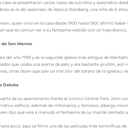
a casa se presentaron varios casos de suicidios y asesinatos desd
doras es la del asesinato de Jessica Steinberg, una niña de 6 año
wain, quien vivió en la casa desde 1900 hasta 1901, afirmó haber
an que es común ver a su fantasma vestido con un traje blanco, s
a de San Marcos
ata del año 1799 y es la segunda iglesia más antigua de Manhatt
ador que usaba una pierna de palo y era bastante gruñón, aún ron
as, otras dicen que sale un mal olor del sótano de la iglesia y se
io Dakota
puerta de su apartamento frente al icónico Central Park, John Le
ático edificio, además de millonarios y famosos, alberga innum
ien dijo que veía a menudo el fantasma de su marido sentado a
 fuera poco, aquí se filmó una de las películas más terroríficas de