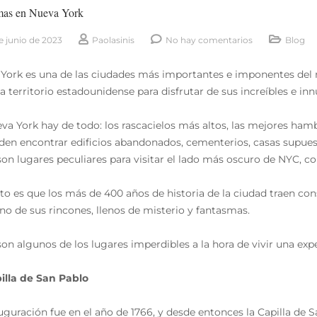
mas en Nueva York
e junio de 2023
Paolasinis
No hay comentarios
Blog
York es una de las ciudades más importantes e imponentes del 
 a territorio estadounidense para disfrutar de sus increíbles e inn
va York hay de todo: los rascacielos más altos, las mejores h
den encontrar edificios abandonados, cementerios, casas supue
son lugares peculiares para visitar el lado más oscuro de NYC, c
rto es que los más de 400 años de historia de la ciudad traen co
no de sus rincones, llenos de misterio y fantasmas.
son algunos de los lugares imperdibles a la hora de vivir una exp
illa de San Pablo
uguración fue en el año de 1766, y desde entonces la Capilla de