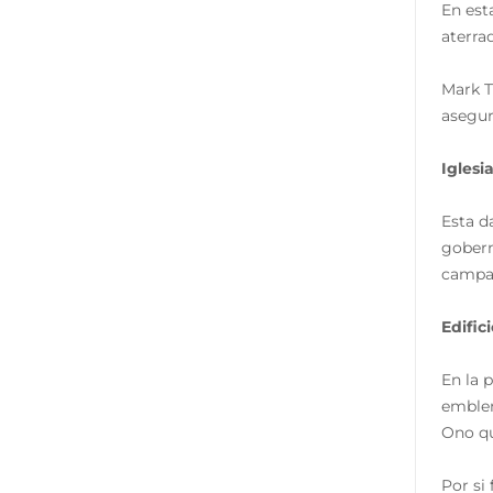
En est
aterra
Mark T
asegur
Iglesi
Esta d
gobern
campan
Edific
En la 
emblem
Ono qu
Por si