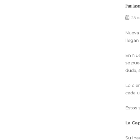
Fantas
28 d
Nueva 
llegan
En Nue
se pue
duda, 
Lo cie
cada u
Estos 
La Cap
Su ina