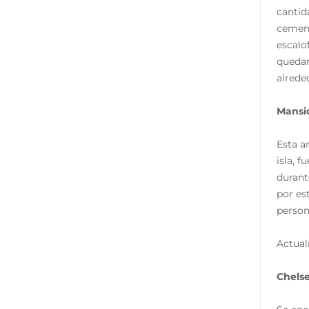
cantid
cement
escalo
quedar
alrede
Mansi
Esta a
isla, 
durant
por es
person
Actual
Chelse