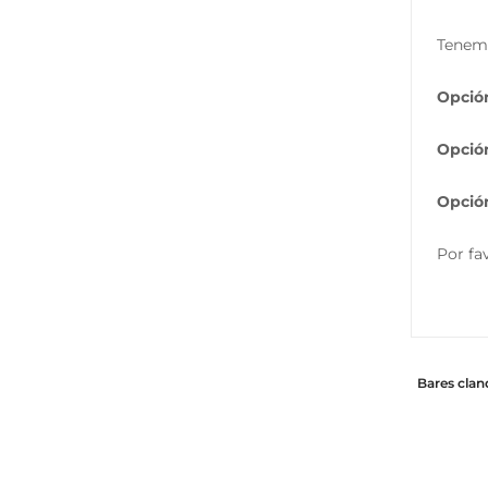
Tenemo
Opción
Opción
Opción
Por fa
Bares clan