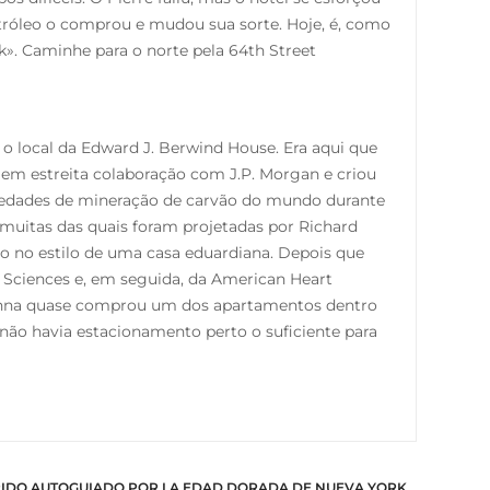
róleo o comprou e mudou sua sorte. Hoje, é, como
». Caminhe para o norte pela 64th Street
o local da Edward J. Berwind House. Era aqui que
 em estreita colaboração com J.P. Morgan e criou
priedades de mineração de carvão do mundo durante
muitas das quais foram projetadas por Richard
ão no estilo de uma casa eduardiana. Depois que
l Sciences e, em seguida, da American Heart
donna quase comprou um dos apartamentos dentro
 não havia estacionamento perto o suficiente para
IDO AUTOGUIADO POR LA EDAD DORADA DE NUEVA YORK,