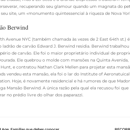
erseverar, recuperando seu glamour quando um magnata do pet
 seu site, um «monumento quintessencial à riqueza de Nova York
ão Berwind
fth Avenue NYC (também chamada às vezes de 2 East 64th st.) é 
o ladrão de carvão Edward J. Berwind residia. Berwind trabalhou
ério de carvão. Ele foi o maior proprietário individual de pro
Dourada. Ele quebrou o molde com mansões na Quinta Avenida, 
 Hunt, e contratou Nathan Clark Mellen para projetar esta mans
ds vendeu esta mansão, ela foi o lar do Institute of Aeronatuica
ation. Hoje, é novamente residencial e há rumores de que Ma
iga Mansão Berwind. A única razão pela qual ela recusou foi que
rar no prédio livre do olhar dos paparazzi.
 Age, Familias que debes conocer
RECORR