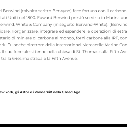
 Berwind (talvolta scritto Berwynd) fece fortuna con il carbone. I
Stati Uniti nel 1800. Edward Berwind prestò servizio in Marina du
Berwind, White & Company (in seguito Berwind-White). (Berwind 
idare, riorganizzare, integrare ed espandere le operazioni di estr
etario di miniere di carbone al mondo, fornì carbone alla IRT, co
rk. Fu anche direttore della International Mercantile Marine Com
. Il suo funerale si tenne nella chiesa di St. Thomas sulla Fifth A
 tra la 64esima strada e la Fifth Avenue.
New York, gli Astor e i Vanderbilt della Gilded Age