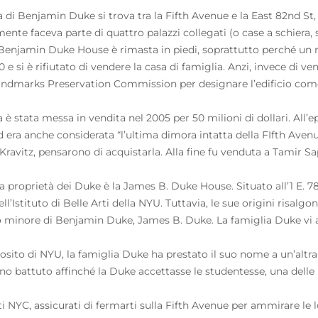
a di Benjamin Duke si trova tra la Fifth Avenue e la East 82nd St
mente faceva parte di quattro palazzi collegati (o case a schiera, se
Benjamin Duke House è rimasta in piedi, soprattutto perché un m
0 e si è rifiutato di vendere la casa di famiglia. Anzi, invece di
andmarks Preservation Commission per designare l’edificio come 
a è stata messa in vendita nel 2005 per 50 milioni di dollari. All
 era anche considerata “l’ultima dimora intatta della FIfth Avenue”
ravitz, pensarono di acquistarla. Alla fine fu venduta a Tamir Sapi
ra proprietà dei Duke è la James B. Duke House. Situato all’1 E. 78
ll’Istituto di Belle Arti della NYU. Tuttavia, le sue origini risalgon
lo minore di Benjamin Duke, James B. Duke. La famiglia Duke vi a
osito di NYU, la famiglia Duke ha prestato il suo nome a un’altr
ino battuto affinché la Duke accettasse le studentesse, una delle 
ti NYC, assicurati di fermarti sulla Fifth Avenue per ammirare le lo