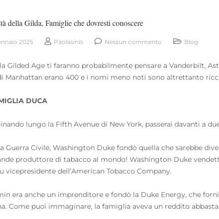
 della Gilda, Famiglie che dovresti conoscere
ennaio 2025
Paolasinis
Nessun commento
Blog
la Gilded Age ti faranno probabilmente pensare a Vanderbilt, As
e di Manhattan erano 400 e i nomi meno noti sono altrettanto ricchi
MIGLIA DUCA
ando lungo la Fifth Avenue di New York, passerai davanti a due
a Guerra Civile, Washington Duke fondò quella che sarebbe div
ande produttore di tabacco al mondo! Washington Duke vendette
u vicepresidente dell’American Tobacco Company.
in era anche un imprenditore e fondò la Duke Energy, che forniva e
na. Come puoi immaginare, la famiglia aveva un reddito abbasta