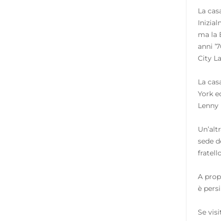
La cas
Inizial
ma la 
anni ’7
City L
La cas
York ed
Lenny K
Un’alt
sede de
fratel
A prop
è pers
Se visi