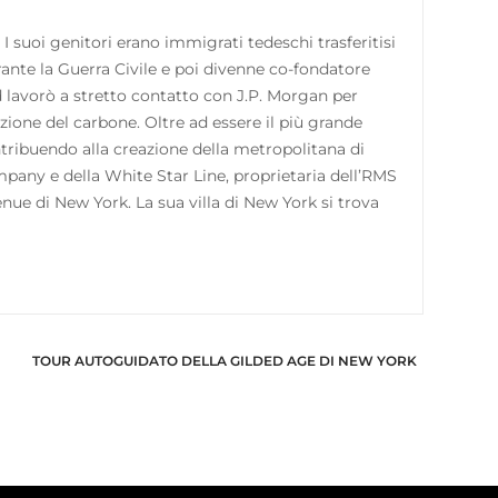
 suoi genitori erano immigrati tedeschi trasferitisi
rante la Guerra Civile e poi divenne co-fondatore
lavorò a stretto contatto con J.P. Morgan per
azione del carbone. Oltre ad essere il più grande
ntribuendo alla creazione della metropolitana di
pany e della White Star Line, proprietaria dell’RMS
venue di New York. La sua villa di New York si trova
TOUR AUTOGUIDATO DELLA GILDED AGE DI NEW YORK