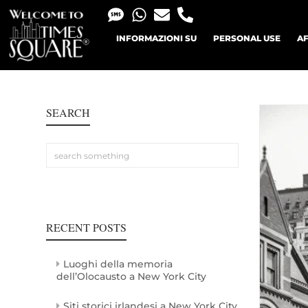
INFORMAZIONI SU
PERSONAL USE
AF
SEARCH
RECENT POSTS
Luoghi della memoria
dell’Olocausto a New York City
Siti storici irlandesi a New York City