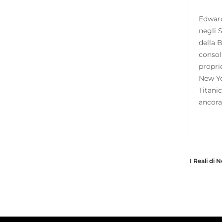
Edward
negli 
della 
consol
propri
New Yo
Titanic
ancora
I Reali di 