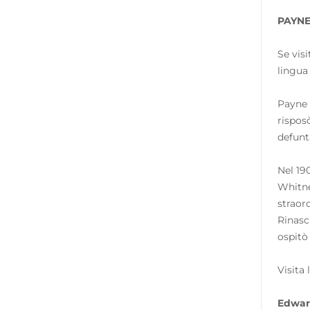
PAYNE
Se vis
lingua
Payne 
rispos
defunt
Nel 19
Whitne
straor
Rinasc
ospitò 
Visita
Edwar