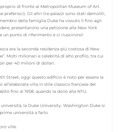
, proprio di fronte al Metropolitan Museum of Art.
 preferisci). Gli altri tre palazzi sono stati demoliti,
embro della famiglia Duke ha vissuto lì fino agli
 vendere, presentarono una petizione alla New York
un punto di riferimento e ci riuscirono!
’epoca era la seconda residenza più costosa di New
. Molti milionari e celebrità di alto profilo, tra cui
r per 40 milioni di dollari.
th Street, oggi questo edificio è noto per essere la
o all’elaborata villa in stile classico francese del
bitò fino al 1958, quando la donò alla NYU.
a università, la Duke University. Washington Duke si
prime università a farlo.
ro ville.