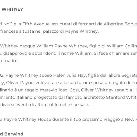
 WHITNEY
iti NYC e la Fifth Avenue, assicurati di fermarti da Albertine Bo
 francese situata nel palazzo di Payne Whitney.
Whitney nacque William Payne Whitney, figlio di William Collin
ò, disapprovò e abbandonò il nome William. Si fece chiamare s
a madre.
02, Payne Whitney sposò Helen Julia Hay, figlia dell’allora Segre
y, Oliver Payne, voleva fare alla sua futura sposa un regalo di n
dinario è un regalo meraviglioso. Così, Oliver Whitney regalò a H
imento Italiano progettato dal famoso architetto Stanford White.
diversi eventi di alto profilo nelle sue sale.
 la Payne Whitney House durante il tuo prossimo viaggio a New Yo
d Berwind