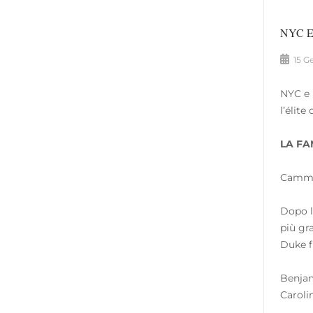
NYC Età
15 G
NYC e 
l’élit
LA FA
Cammin
Dopo l
più gr
Duke f
Benjam
Caroli