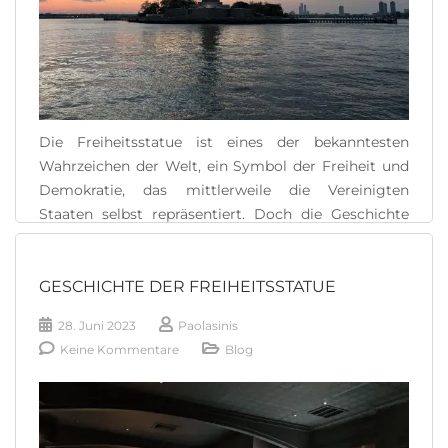
Die Freiheitsstatue ist eines der bekanntesten
Wahrzeichen der Welt, ein Symbol der Freiheit und
Demokratie, das mittlerweile die Vereinigten
Staaten selbst repräsentiert. Doch die Geschichte
der Statue ist komplex und faszinierend, mit vielen
Wendungen, die ihre Bedeutung und Wichtigkeit im
Laufe der Jahre geprägt haben. Von ihren
GESCHICHTE DER FREIHEITSSTATUE
Ursprüngen als Geschenk des französischen Volkes
28. Juni 2023
Paolasinis
bis zu [...]
Keine Kommentare
Blog
READ MORE