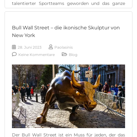
talentierter Sportteams geworden und das ganze
Jahr über gibt es fast jeden Tag eine Veranstaltung,
die man besuchen und genießen kann. Amerikaner
erleben Sport [...]
Bull Wall Street – die ikonische Skulptur von
New York
READ MORE
28. Juni 2023
Paolasinis
Keine Kommentare
Blog
Der Bull Wall Street ist ein Muss für jeden, der das