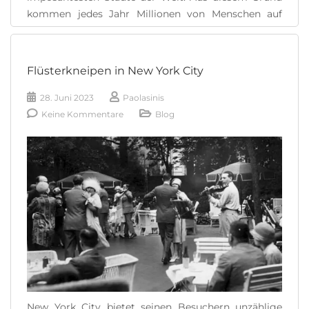
kommen jedes Jahr Millionen von Menschen auf
amerikanischen Boden, um die unglaublichen und
unzähligen Touristenattraktionen zu genießen. In
New York gibt es alles: die höchsten Wolkenkratzer,
Flüsterkneipen in New York City
die besten Hamburger, beeindruckende Museen,
aber man findet auch verlassene Gebäude, Friedhöfe,
28. Juni 2023
Paolasinis
angeblich heimgesuchte Häuser [...]
Keine Kommentare
Blog
READ MORE
New York City bietet seinen Besuchern unzählige