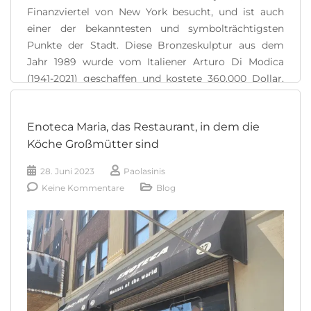
Finanzviertel von New York besucht, und ist auch
einer der bekanntesten und symbolträchtigsten
Punkte der Stadt. Diese Bronzeskulptur aus dem
Jahr 1989 wurde vom Italiener Arturo Di Modica
(1941-2021) geschaffen und kostete 360.000 Dollar.
Sie wiegt mehr als 3 Tonnen und ist etwa 3 [...]
Enoteca Maria, das Restaurant, in dem die
READ MORE
Köche Großmütter sind
28. Juni 2023
Paolasinis
Keine Kommentare
Blog