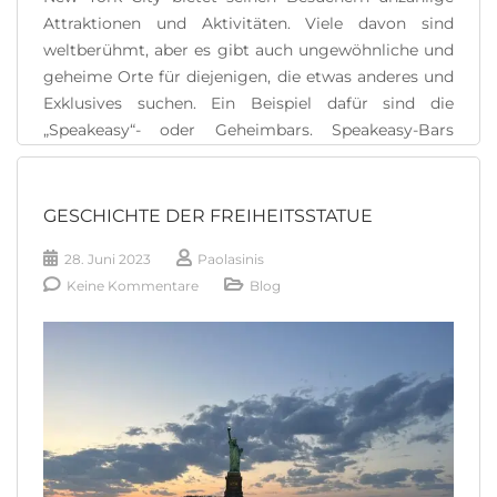
Attraktionen und Aktivitäten. Viele davon sind
weltberühmt, aber es gibt auch ungewöhnliche und
geheime Orte für diejenigen, die etwas anderes und
Exklusives suchen. Ein Beispiel dafür sind die
„Speakeasy“- oder Geheimbars. Speakeasy-Bars
entstanden erstmals während der Prohibition in den
Vereinigten Staaten, während der Prohibitionszeit
alkoholischer Getränke zwischen 1920 [...]
GESCHICHTE DER FREIHEITSSTATUE
28. Juni 2023
Paolasinis
READ MORE
Keine Kommentare
Blog