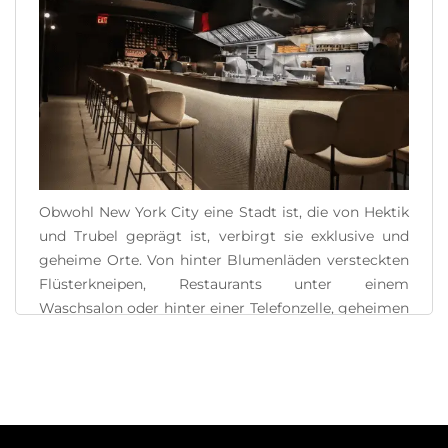
Obwohl New York City eine Stadt ist, die von Hektik
und Trubel geprägt ist, verbirgt sie exklusive und
geheime Orte. Von hinter Blumenläden versteckten
Flüsterkneipen, Restaurants unter einem
Waschsalon oder hinter einer Telefonzelle, geheimen
Gärten, Türen, die zu exklusiven Partys einladen, bis
hin zu versteckten U-Bahn-Stationen gibt es viele
Schätze, die nur wenigen vorbehalten sind. [...]
READ MORE