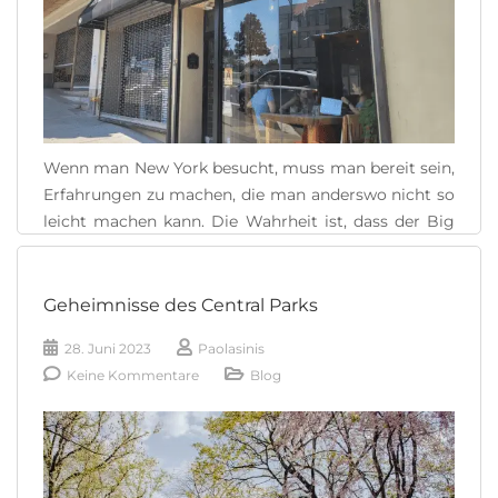
Wenn man New York besucht, muss man bereit sein,
Erfahrungen zu machen, die man anderswo nicht so
leicht machen kann. Die Wahrheit ist, dass der Big
Apple immer eine versteckte Überraschung
bereithält, die seinen Besuchern unauslöschliche
Erinnerungen und erstaunliche Anekdoten beschert,
Geheimnisse des Central Parks
die man für immer erzählen kann. Im historischen
28. Juni 2023
Paolasinis
Viertel St. George im Bezirk Staten [...]
Keine Kommentare
Blog
READ MORE